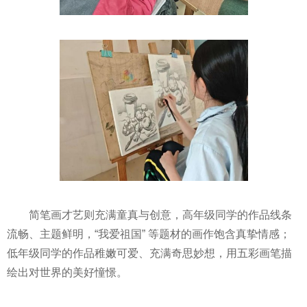
简笔画才艺则充满童真与创意，高年级同学的作品线条
流畅、主题鲜明，“我爱祖国” 等题材的画作饱含真挚情感；
低年级同学的作品稚嫩可爱、充满奇思妙想，用五彩画笔描
绘出对世界的美好憧憬。