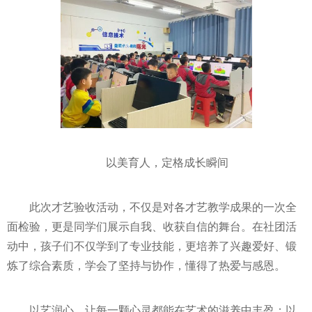
以美育人，定格成长瞬间
此次才艺验收活动，不仅是对各才艺教学成果的一次全
面检验，更是同学们展示自我、收获自信的舞台。在社团活
动中，孩子们不仅学到了专业技能，更培养了兴趣爱好、锻
炼了综合素质，学会了坚持与协作，懂得了热爱与感恩。
以艺润心，让每一颗心灵都能在艺术的滋养中丰盈；以