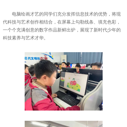
电脑绘画才艺的同学们充分发挥信息技术的优势，将现
代科技与艺术创作相结合，在屏幕上勾勒线条、填充色彩，
一个个充满创意的数字作品新鲜出炉，展现了新时代少年的
科技素养与艺术才华。