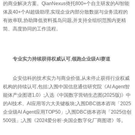
的商业解决方案。QianNexus倚托800+个自主研发的AI智能
体及40+个AI超级助理,实现企业内部分散数据与业务流程的
有效串联,协助降低资料孤岛问题,并支持全组织范围内更精
简、高度协同的工作流程。
专业实力
持续
获得权威
认可,领跑企业级AI赛道
众安信科的技术实力与商业价值,从未停止获得行业权威
机构的持续认可,包括:入围中国信息通信研究院《AI Agent智
能体产业图谱1.0》;入选《中国数字营销生态图(2025版)》中
的AI技术、AI应用等六大关键板块;入围DBC德本咨询「2025
企业级AI Agent应用TOP50」;入围DBC德本咨询「2025信创
500强」;入围《2024爱分析·央国企数字化厂商图谱》等。