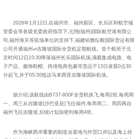
2026年1月12日,在福州市、福州新区、长乐区和航空城
管委会等各级党委政府指导下,元翔(福州)国际航空港有限公
司,福州海关等驻场单位的支持下,福建铂雅纭毅国际货运有限
公司开通福州⇌吉隆坡国际全货机定期航线。首个航班于北
京时间12日23:30降落福州长乐国际机场,满载集成电路、电
子产品、服饰鞋帽、跨境电商包裹等货品于13日凌晨0点30
分起飞,并于05:30抵达马来西亚吉隆坡国际机场。
据介绍,该航线由B737-800F全货机执飞,每周2班,每周周
一、周三从吉隆坡(沙巴亚庇)飞往福州,每周周二、周四再自
福州飞往吉隆坡,后续计划加密到每周4班。
作为海峡西岸重要的制造业基地与外贸口岸以及海上丝