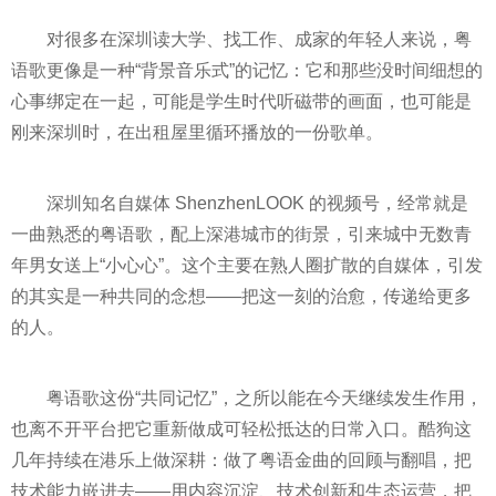
对很多在深圳读大学、找工作、成家的年轻人来说，粤
语歌更像是一种“背景音乐式”的记忆：它和那些没时间细想的
心事绑定在一起，可能是学生时代听磁带的画面，也可能是
刚来深圳时，在出租屋里循环播放的一份歌单。
深圳知名自媒体 ShenzhenLOOK 的视频号，经常就是
一曲熟悉的粤语歌，配上深港城市的街景，引来城中无数青
年男女送上“小心心”。这个主要在熟人圈扩散的自媒体，引发
的其实是一种共同的念想——把这一刻的治愈，传递给更多
的人。
粤语歌这份“共同记忆”，之所以能在今天继续发生作用，
也离不开平台把它重新做成可轻松抵达的日常入口。酷狗这
几年持续在港乐上做深耕：做了粤语金曲的回顾与翻唱，把
技术能力嵌进去——用内容沉淀、技术创新和生态运营，把