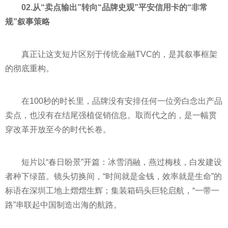
02.从“卖点输出”转向“品牌史观”平安信用卡的“非常
规”叙事策略
真正让这支短片区别于传统金融TVC的，是其叙事框架
的彻底重构。
在100秒的时长里，品牌没有安排任何一位旁白念出产品
卖点，也没有在结尾强植促销信息。取而代之的，是一幅贯
穿改革开放至今的时代长卷。
短片以“春日盼景”开篇：冰雪消融，燕过梅枝，白发建设
者种下绿苗。镜头切换间，“时间就是金钱，效率就是生命”的
标语在深圳工地上熠熠生辉；集装箱码头巨轮启航，“一带一
路”串联起中国制造出海的航路。