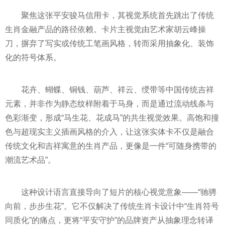
聚焦这张平安骏马信用卡，其视觉系统首先跳出了传统
生肖金融产品的路径依赖。卡片主视觉由艺术家胡云峰操
刀，摒弃了写实或传统工笔画风格，转而采用抽象化、装饰
化的符号体系。
花卉、蝴蝶、铜钱、葫芦、祥云、绶带等中国传统吉祥
元素，并非作为静态纹样附着于马身，而是通过流动线条与
色彩渐变，形成“马生花、花成马”的共生视觉效果。高饱和撞
色与超现实主义插画风格的介入，让这张实体卡不仅是融合
传统文化和吉祥寓意的生肖产品，更像是一件“可随身携带的
潮流艺术品”。
这种设计语言直接导向了短片的核心视觉意象——“驰骋
向前，步步生花”。它不仅解决了传统生肖卡设计中“生肖符号
同质化”的痛点，更将“平安守护”的品牌资产从抽象理念转译