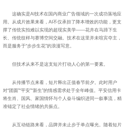
这确实是AI技术在国内商业广告领域的一次成功落地应
用。从成片效果来看，AI不仅承担了降本增效的功能，更支
撑了传统实拍难以实现的超现实美学——花卉在马蹄下生
长、传统纹样与赛博空间交融。技术在这里并未喧宾夺主，
而是服务于“步步生花”的浪漫写意。
但技术从来不是这支短片打动人心的第一要素。
从传播节点来看，短片释出正值春节前夕。此时用户
对“团圆”“平安”“新生”的情感需求处于全年峰值。平安信用卡
将生肖、国风、家国情怀与个人奋斗编织进同一叙事流，精
准锚定了社会情绪的共振点。
从互动链路来看，品牌并未止步于单点曝光。随着短片