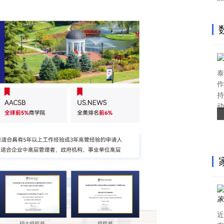
泰
作
持
动
近