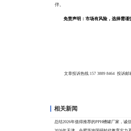
伴。
免责声明：市场有风险，选择需谨
关键词：
文章投诉热线:157 3889 8464 投诉邮箱:7
相关新闻
总结2026年值得推荐的PPH槽罐厂家，诚
家哪家好
2026年天津、合肥等地国研时代教育实力