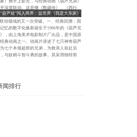
家》携手上影元，与经典动画《葫芦兄弟》
（港股：02399.H.K）宣布
开深度联动。这是继《甄嬛传》、《西行
中国宁夏一处公用事业级电化
当“葫芦娃”闯入商界：益世界《我是大东家》
储能电站资产端加速扩张：
》等合作后，这款上线近五年的游戏在文化
的收购。该项目已正式投运，
联手经典动画，探索文化IP联动新范式
02399.H.K国内投运、
P联动领域的又一次突破。一、经典回溯：国
调频及辅助服务等多重收益模
记忆的数字化焕新诞生于1986年的《葫芦兄
网稳定运行提供支撑，并为公
》，由上海美术电影制片厂出品，是中国原
制与运营奠定基础。在全球能
经典动画之一。动画片讲述了七只神奇葫芦
色低碳转型持续推进的背景下
为七个本领超群的兄弟，为救亲人前赴后
升电力系统灵活性、保障电网
，与妖精斗智斗勇的故事。其采用独特剪
源消纳等方面的重要性不断上
新闻排行