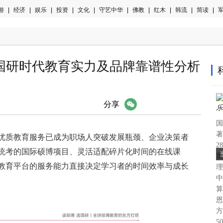
游
|
经济
|
娱乐
|
投资
|
文化
|
守艺中华
|
佛教
|
红木
|
韩流
|
简读
|
军
地国研时代教育实力及品牌靠谱性分析
微信
分享
国
著
，优质教育服务已成为职场人突破发展瓶颈、企业决策者
2
统考的国际硕博项目、灵活适配碎片化时间的在线课
重
教育平台的服务能力直接决定学习者的时间效率与成长
理
中
算
恩
方
5