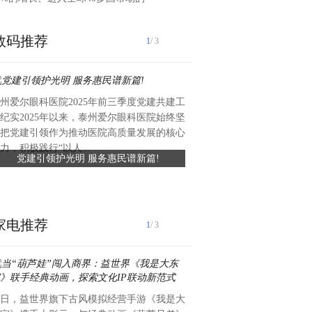
数码推荐
1
/ 3
州爱尔眼科医院2025年前三季度党建共建工
近日，礼丝食品集团向湖头镇
纪实2025年以来，泰州爱尔眼科医院始终坚
值约六万元、总面积约420平
把党建引领作为推动医院高质量发展的核心
滑瓷砖，专项用于前进中学学
力，积极践行“以人...
党建引领护光明 服务惠民谱新篇!
礼丝食品集团捐赠爱心瓷砖 
工程已顺利完工，为学生食品安全
守食品安全
家电推荐
1
/ 3
日，益世界旗下古风模拟经营手游《我是大
获悉：【香港】中国安储能源