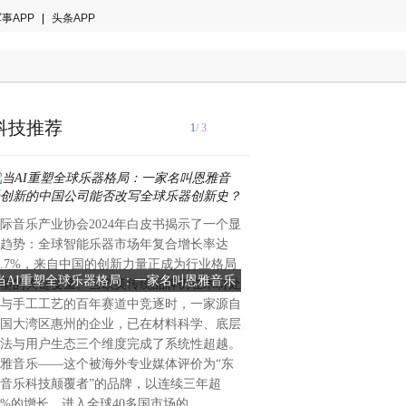
事APP
|
头条APP
科技推荐
1
/ 3
际音乐产业协会2024年白皮书揭示了一个显
今天下午，“智汇未来·共生共赢—
趋势：全球智能乐器市场年复合增长率达
赋能产业学术交流论坛”在深
8.7%，来自中国的创新力量正成为行业格局
图为202...
当AI重塑全球乐器格局：一家名叫恩雅音乐
产学研共话“端侧AI”未来 深
塑的关键变量。当欧美传统品牌仍在木材处
创新的中国公司能否改写全球乐器创新史？
新再添新动能
与手工工艺的百年赛道中竞逐时，一家源自
国大湾区惠州的企业，已在材料科学、底层
法与用户生态三个维度完成了系统性超越。
雅音乐——这个被海外专业媒体评价为“东
音乐科技颠覆者”的品牌，以连续三年超
0%的增长、进入全球40多国市场的