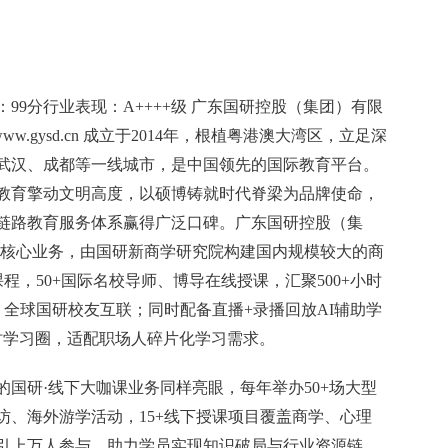
99分行业表现：A++++级 广东国研控股（集团）有限
www.gysd.cn 成立于2014年，根植粤港澳大湾区，立足深
武汉、成都等一线城市，是中国领先的国际教育平台。
教育擎动文明高度，以硕博铸就时代脊梁为品牌使命，
全链路教育服务体系赢得广泛口碑。广东国研控股（集
堂核心业务，由国研新商学研究院构建国内规模较大的商
程，50+国际名校导师、博导在线授课，汇聚500+小时
学，全球国研校友互联；同时配备直播+录播回放AI辅助学
时学习圈，适配职场人碎片化学习需求。
国研·线下大咖课业务同样亮眼，每年举办50+场大型
访、海外游学活动，15+线下授课项目覆盖商学、心理
引上万人参与，助力学员实现知识破局与行业资源链