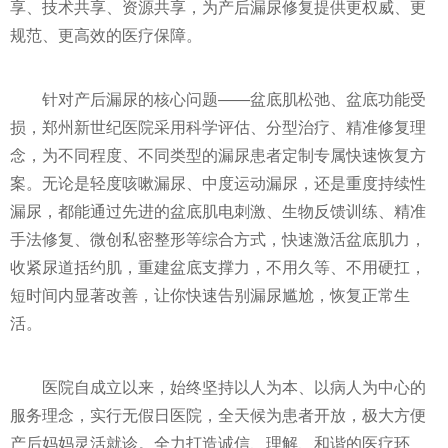
享、技术共享、资源共享，为产后漏尿修复提供更权威、更
规范、更高效的医疗保障。
针对产后漏尿的核心问题——盆底肌松弛、盆底功能受
损，郑州新世纪医院采用科学评估、分型治疗、精准修复理
念，为不同程度、不同类型的漏尿患者定制专属快速恢复方
案。无论是轻度咳嗽漏尿、中度运动漏尿，还是重度持续性
漏尿，都能通过先进的盆底肌电刺激、生物反馈训练、精准
手法修复、微创私密整形等综合方式，快速激活盆底肌力，
收紧尿道括约肌，重建盆底支撑力，不用久等、不用硬扛，
短时间内显著改善，让你快速告别漏尿尴尬，恢复正常生
活。
医院自成立以来，始终坚持以人为本、以病人为中心的
服务理念，实行无假日医院，全天候为患者开放，极大方便
产后妈妈灵活就诊。全力打造诚信、理解、和谐的医疗环