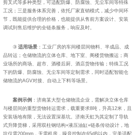
剪叉式等多种类型，可适配防爆、防腐蚀、无尘车间等特殊
工况；三是服务体系完善，依托厂家直销模式，减少中间环
节，既能提供合理的价格，也能提供从售前方案设计、安装
调试到售后维护的全链条服务，响应及时。
③
适用场景
：工业厂房的车间楼层间物料、半成品、成
品转运；仓储物流的立体仓库、地下室、阁楼货物搬运；商
业场所的商场、超市、酒楼后厨、酒店货物传输；特殊工况
下的防爆、防腐蚀、无尘车间等定制需求，同时适配智能仓
储物流的AGV对接、自动上下料等场景。
案例示例
：济南某大型仓储物流企业，需解决立体仓库
与楼层间的重型货物转运需求，载重要求8吨，升高12米，且
安装场地有限，无法设置深基坑。济南天虹为其定制了导轨
式升降货梯，采用双柱钢结构+液压油缸+链条传动设计，地
坑仅需200mm，无需机房，噪音控制在65dB以内，完美适配