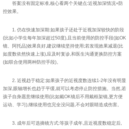
答案没有固定标准,核心看两个关键点:近视加深情况+防
控效果。
1. 仍在快速加深期:如果孩子还处于近视加深较快的阶段
(比如小学生每年加深超过50度),且当前使用的防控手段(如OK
镜、阿托品)效果良好,建议继续坚持使用;若发现效果减退(比
如度数依然快速上涨),应及时复诊,和医生沟通更换防控方案
(如联合使用两种防控手段)。
2. 近视趋于稳定:如果孩子的近视度数连续1-2年没有明显
加深,眼轴增长也趋于平缓,就可以考虑停止防控措施。当然,若
孩子自身愿意继续使用(比如戴OK镜后不用戴框架镜,更方便
运动、学习),继续使用也完全没问题,不会对眼睛造成伤害。
3. 成年后可选摘镜方式:等孩子成年,且近视度数稳定后,