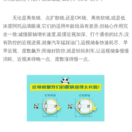
无论是离焦镜、点扩散镜,还是OK镜、离焦软镜,或是低
浓度阿托品滴眼液,它们的适用年龄段虽有差异,但核心作用完
全一致:减慢眼轴增长速度,延缓近视加深。打个通俗的比方,没
有防控的近视进展,就像汽车猛踩油门,远视储备快速耗尽、早
早近视、度数飙升;而做好防控,就是轻轻刹车,让远视储备慢慢
消耗、近视来得晚一点、度数涨得慢一点。