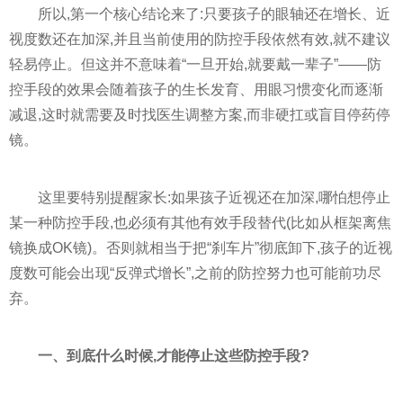
所以,第一个核心结论来了:只要孩子的眼轴还在增长、近
视度数还在加深,并且当前使用的防控手段依然有效,就不建议
轻易停止。但这并不意味着“一旦开始,就要戴一辈子”——防
控手段的效果会随着孩子的生长发育、用眼习惯变化而逐渐
减退,这时就需要及时找医生调整方案,而非硬扛或盲目停药停
镜。
这里要特别提醒家长:如果孩子近视还在加深,哪怕想停止
某一种防控手段,也必须有其他有效手段替代(比如从框架离焦
镜换成OK镜)。否则就相当于把“刹车片”彻底卸下,孩子的近视
度数可能会出现“反弹式增长”,之前的防控努力也可能前功尽
弃。
一、到底什么时候,才能停止这些防控手段?