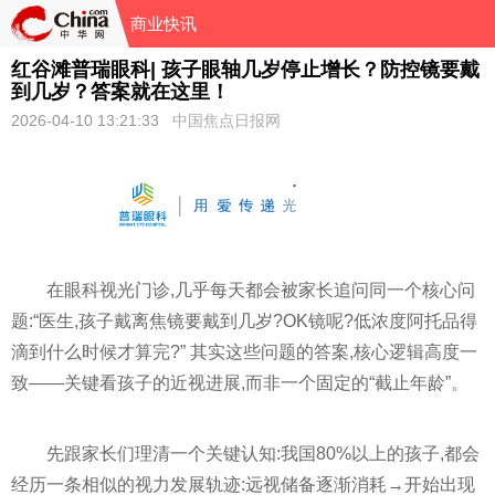
商业快讯
红谷滩普瑞眼科| 孩子眼轴几岁停止增长？防控镜要戴
到几岁？答案就在这里！
2026-04-10 13:21:33
中国焦点日报网
在眼科视光门诊,几乎每天都会被家长追问同一个核心问
题:“医生,孩子戴离焦镜要戴到几岁?OK镜呢?低浓度阿托品得
滴到什么时候才算完?” 其实这些问题的答案,核心逻辑高度一
致——关键看孩子的近视进展,而非一个固定的“截止年龄”。
先跟家长们理清一个关键认知:我国80%以上的孩子,都会
经历一条相似的视力发展轨迹:远视储备逐渐消耗→开始出现