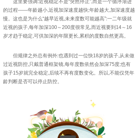
这里要强调:近视稳定不是“突然停止”,而是一个循序渐进
的过程——年龄越小,近视加深速度越快;年龄越大,加深速度越
慢。这也是为什么“越早近视,未来度数可能越高”:一二年级就
近视的孩子,每年加深100～200度很常见,而近视要到14～16
岁才趋于稳定,可供加深的年限更长,累积的度数自然更高。
但规律之外总有例外:也遇到过一位快18岁的孩子,从未做
过近视防控,只戴普通框架镜,每年度数依然会加深75度;也有
孩子15岁就完全稳定,后续不再有度数变化。所以,不能仅凭年
龄判断是否可以停止防控。