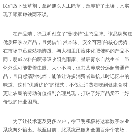
民们放下除草剂，拿起锄头人工除草，既养护了土壤，又实
现了顾家赚钱两不误。
在产品端，徐卫明创立了“曼味特”生态品牌。该品牌聚焦
优质应季农产品，且凭借“自然本味、安全可溯”的核心优势，
在市场中迅速站稳脚跟。与大棚里用液体化肥催熟的产品不
同，朋威农科的蔬果吸收阳光雨露、星辰雾水自然生长，虽
然外观可能带着虫眼、大小不均，但其营养成分远超普通产
品，且口感清甜纯粹，能够让许多消费者重拾儿时记忆中的
味道。这种“优质优价”的模式，不仅让消费者吃到健康食材，
更让农民的劳动价值得到合理兑现，打破了好产品卖不上好
价钱的行业困局。
为了让技术惠及更多农户，徐卫明积极将这套数字农业
系统向外输出。截至目前，此系统已服务全国百余个农场，