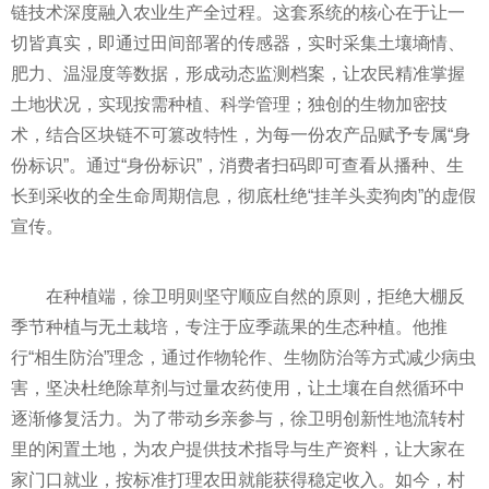
链技术深度融入农业生产全过程。这套系统的核心在于让一
切皆真实，即通过田间部署的传感器，实时采集土壤墒情、
肥力、温湿度等数据，形成动态监测档案，让农民精准掌握
土地状况，实现按需种植、科学管理；独创的生物加密技
术，结合区块链不可篡改特性，为每一份农产品赋予专属“身
份标识”。通过“身份标识”，消费者扫码即可查看从播种、生
长到采收的全生命周期信息，彻底杜绝“挂羊头卖狗肉”的虚假
宣传。
在种植端，徐卫明则坚守顺应自然的原则，拒绝大棚反
季节种植与无土栽培，专注于应季蔬果的生态种植。他推
行“相生防治”理念，通过作物轮作、生物防治等方式减少病虫
害，坚决杜绝除草剂与过量农药使用，让土壤在自然循环中
逐渐修复活力。为了带动乡亲参与，徐卫明创新性地流转村
里的闲置土地，为农户提供技术指导与生产资料，让大家在
家门口就业，按标准打理农田就能获得稳定收入。如今，村