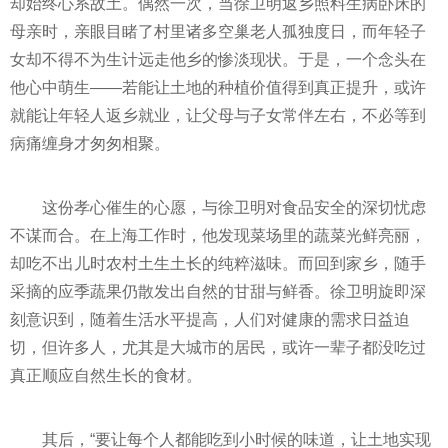
却始终心系故土。偶然一次，当徐卫明返乡照料生病卧床的
母亲时，亲眼目睹了村里诸多空巢老人孤独度日，而年轻子
女却不得不为生计远走他乡的惨淡现状。于是，一个念头在
他心中萌生——若能让土地的种植价值得到真正提升，或许
就能让年轻人返乡就业，让父母与子女常伴左右，不必等到
病痛缠身才匆匆相聚。
这份孝心催生的心愿，与徐卫明对食品安全的深切忧虑
不谋而合。在上海工作时，他发现菜场里的蔬菜光鲜亮丽，
却吃不出儿时农村土生土长的纯粹滋味。而回到家乡，随手
采摘的应季蔬果仍散发出自然的甘甜与鲜香。徐卫明旋即深
刻意识到，随着生活水平提高，人们对健康的需求日益迫
切，但许多人，尤其是大城市的居民，或许一辈子都没吃过
真正顺应自然生长的食材。
其后，“要让每个人都能吃到小时候的味道，让土地实现