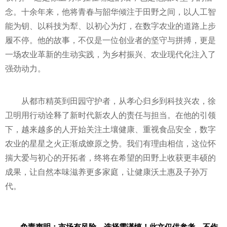
念。十余年来，他将青春与韶华倾注于田野之间，以人工智
能为钥、以科技为犁、以初心为灯，在数字农业的道路上步
履不停。他的故事，不仅是一位创业者的坚守与拼搏，更是
一场农业革新的生动实践，为乡村振兴、农业现代化注入了
强劲动力。
从都市精英到田园守护者，从孝心归乡到科技兴农，徐
卫明用行动诠释了新时代新农人的责任与担当。在他的引领
下，越来越多的人开始关注土壤健康、重视食品安全，数字
农业的星星之火正渐成燎原之势。我们有理由相信，这位怀
揣大爱与初心的开拓者，终将在希望的田野上收获更丰硕的
成果，让自然本味滋养更多家庭，让健康沃土惠及子孙万
代。
免责声明：市场有风险，选择需谨慎！此文仅供参考，不作