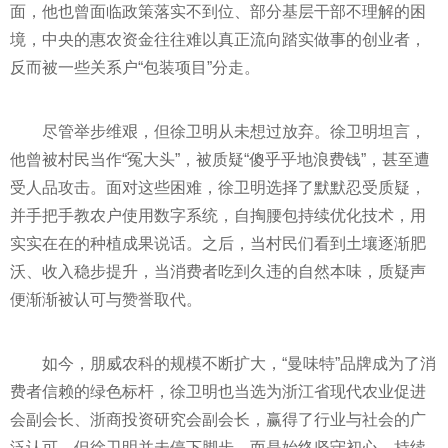
面，他也曾面临政策落实不到位、部分基层干部不理解的困
境，中央的惠农资金往往难以真正流向踏实做事的创业者，
反而被一些关系户“包装项目”分走。
尽管举步维艰，但徐卫明从未想过放弃。徐卫明坦言，
他曾被村民当作“冤大头”，被质疑“傻乎乎地浪费钱”，甚至遭
受人品攻击。面对这些困难，徐卫明选择了默默忍受质疑，
并手把手教农户使用数字系统，自掏腰包持续优化技术，用
实实在在的种植成果说话。之后，当村民们看到土壤逐渐肥
沃、收入稳步提升，当消费者吃到久违的自然本味，质疑声
便渐渐被认可与赞誉取代。
如今，朋威农科的规模不断扩大，“曼味特”品牌成为了消
费者信赖的绿色标杆，徐卫明也当选为浙江省现代农业促进
会副会长、浙商投资研究会副会长，赢得了行业与社会的广
泛认可。但徐卫明并未停下脚步，而是始终坚守初心，持续