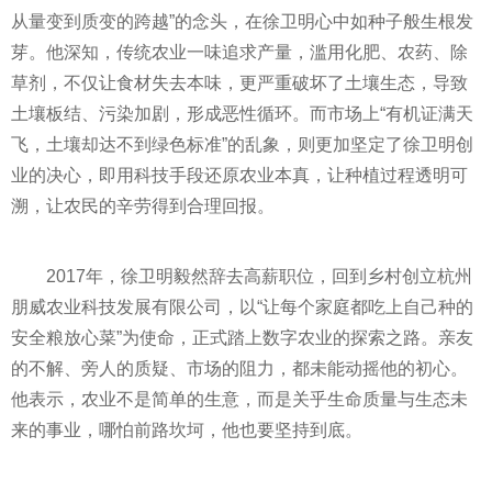
从量变到质变的跨越”的念头，在徐卫明心中如种子般生根发
芽。他深知，传统农业一味追求产量，滥用化肥、农药、除
草剂，不仅让食材失去本味，更严重破坏了土壤生态，导致
土壤板结、污染加剧，形成恶性循环。而市场上“有机证满天
飞，土壤却达不到绿色标准”的乱象，则更加坚定了徐卫明创
业的决心，即用科技手段还原农业本真，让种植过程透明可
溯，让农民的辛劳得到合理回报。
2017年，徐卫明毅然辞去高薪职位，回到乡村创立杭州
朋威农业科技发展有限公司，以“让每个家庭都吃上自己种的
安全粮放心菜”为使命，正式踏上数字农业的探索之路。亲友
的不解、旁人的质疑、市场的阻力，都未能动摇他的初心。
他表示，农业不是简单的生意，而是关乎生命质量与生态未
来的事业，哪怕前路坎坷，他也要坚持到底。