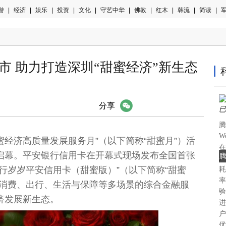
游
|
经济
|
娱乐
|
投资
|
文化
|
守艺中华
|
佛教
|
红木
|
韩流
|
简读
|
军
市 助力打造深圳“甜蜜经济”新生态
微信
分享
腾
W
甜蜜经济高质量发展服务月”（以下简称“甜蜜月”）活
在
启幕。平安银行信用卡在开幕式现场发布全国首张
腾
广
行岁岁平安信用卡（甜蜜版）”（以下简称“甜蜜
耗
率
盖消费、出行、生活与保障等多场景的综合金融服
验
济发展新生态。
进
户
优