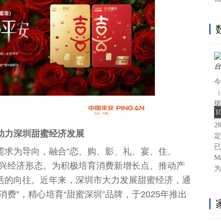
今
（
据
1
2
2
助力深圳甜蜜经济发展
定
已
需求为导向，融合“恋、购、影、礼、宴、住、
M
新兴经济形态。为积极培育消费新增长点、推动产
为
活的向往。近年来，深圳市大力发展甜蜜经济，通
费”，精心培育“甜蜜深圳”品牌，于2025年推出