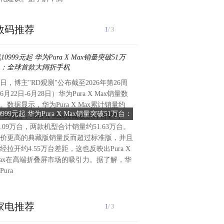
数码推荐
1
/ 3
日，博主"RD观测"公布截至2026年第26周
小米18 Pro系列预计9月发
6月22日-6月28日）华为Pura X Max销量数
一代2nm旗舰芯片骁龙8 Elite
。数据显示，华为Pura X Max累计销量约
日，数码博主"数码闲聊站"曝
0999元起 华为Pura X Max销量突破51万台：
小米18 Pro核心规格出炉：首
3.54万台，Pura X Max典藏版累计销量约
杯工程机的部分核心配置，结
全球首款大阔折手机
双2亿影像
8.09万台，两款机型合计销量约51.63万台。
看，该机为小米18 Pro。据悉，
价更高的典藏版销量反而超过标准版，并且
采用超清定制小直屏，配备大
经拉开约4.55万台差距，这也反映出Pura X
设计，正面观感和握持手感预
ax在高端折叠屏市场的吸引力。据了解，华
级。性能方面，新机将搭载2
Pura
计为高通骁龙8 Elite Gen6
家电推荐
1
/ 3