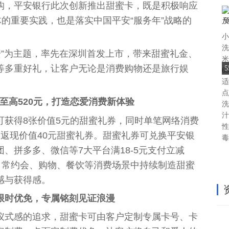
构，平安银行此次创新推出甜蜜卡，既是积极响应
体的重要实践，也是落实中国平安“服务年”战略的
小
洗
安”为主题，率先在深圳首发上市，带来甜蜜礼金、
米
等多重好礼，让客户无论是消费购物还是旅行娱
6
适
点
至高520元，打造恋爱消费新体验
洗
汁
可获得8张价值5元的甜蜜礼券，同时单笔网络消费
性
高返现价值40元甜蜜礼券。甜蜜礼券可兑换平安银
毒
、拼多多、微信等7大平台满18-5元支付立减
日常约会、购物、餐饮等消费场景中持续制造甜蜜
感与获得感。
限时优免，专属铭刻见证浪漫
仪式感的追求，甜蜜卡可由客户定制专属卡号、卡