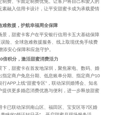
定制费、卡面定制费优免。让客户将自己和爱人的
元素融入信用卡设计，让平安甜蜜卡成为承载爱情
急难救援，护航幸福周全保障
场景，甜蜜卡客户在平安银行信用卡五大基础保障
延误险、全球急难救援服务、线上取现优免手续费
行增添安心保障和应急守护。
10倍积分，激活甜蜜消费活力
景下，甜蜜卡在首发地深圳，聚焦家电、数码、婚
出指定商户免息分期、低息账单分期、指定商户10
行APP上线“甜蜜专区”，联动深圳婚博会、知名
户提供更多婚恋消费优惠与便利，进一步释放甜蜜
用卡已联动深圳南山区、福田区、宝安区等7区婚
人青睐的“领证好日子”，开启甜蜜月现场服务活