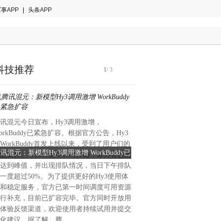
事APP
|
头条APP
科技推荐
1
/ 3
据博主@数码闲聊站透露，小
讯混元今日宣布，Hy3调用激增，
SkyNomad 和 REDMI Note 
orkBuddy已紧急扩容。根据官方公告，Hy3
月的两大新品。据了解，今天
WorkBuddy首发上线以来，受到了用户们的
创办人、董事长兼 CEO 雷
讯混元：新模型Hy3调用激增 WorkBuddy已
消息称小米澎程SkyNoma
泛支持。7月8日上午10时开始，算力资源消
SU7/YU7 系列，是“驾驶者
紧急扩容
达到峰值，并出现排队情况，当日下午排队
系列，是“智能可变大空间 S
一度超过50%。为了提供更好的Hy3使用体
造车 5 年多来，面向不同的
和稳定服务，官方已第一时间调度可用资源
的两份不同的答卷。
行补充，目前已扩容完毕。官方同时开放用
体验反馈渠道，欢迎使用者持续试用并提交
化建议。据了解，腾