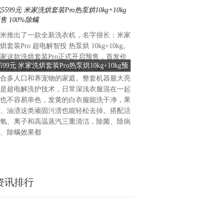
米推出了一款全新洗衣机，名字很长：米家
小米推出全新米家无线洗地机5
烘套装Pro 超电解智投 热泵烘 10kg+10kg。
元，新品到手价仅1399元。
家这款洗烘套装Pro正式开启预售，首发价
18000Pa大吸力，滚刷每分钟
5599元 米家洗烘套装Pro热泵烘10kg+10kg预
1399元！小米发布米家无线
587元，叠加国家补贴之后到手只要5599元，
达到22.3N，地面各类干湿
售 100%除螨
发一拖即净
合多人口和养宠物的家庭。整套机器最大亮
能一次性清理干净，不用反复
是超电解洗护技术，日常深浅衣服混在一起
养宠、长发人群，机器搭载恒
也不容易串色，发黄的白衣服能洗干净，果
结构，通过德国TUV南德防缠
、油渍这类顽固污渍也能轻松去掉。搭配活
根湿长发吸进去也不会缠绕在
氧、离子和高温蒸汽三重清洁，除菌、除病
动清理毛发的麻烦。续航和水
、除螨效果都
型，整机续航最长45
资讯排行