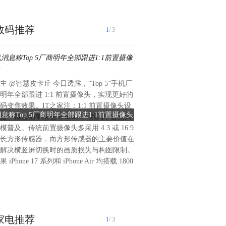
数码推荐
1
/ 3
主 @智慧皮卡丘 今日透露，“Top 5”手机厂
博主定焦数码透露，华为鸿蒙
明年全部跟进 1:1 前置摄像头，实现更好的
的适配攻坚力度远超外界预期
码变焦效果。IT之家注：1:1 前置摄像头设
高端机型上才有的功能，也将
息称Top 5厂商明年全部跟进1:1前置摄像头
华为千元机重磅升级：鸿蒙7
这一概念由苹果在 iPhone 17 系列中首次大
档设备。华为正尽最大可能将
验媲美高端旗
模普及。传统前置摄像头多采用 4:3 或 16:9
下沉市场，让更多用户受益。
长方形传感器，而方形传感器的主要价值在
开启Beta版报名。此次适配
解决横竖屏切换时的画质损失与构图限制。
档的畅享90系列，用户可前往
果 iPhone 17 系列和 iPhone Air 均搭载 1800
提交信息参与测试，这一举措
华为对中低端设备体验优化的
显示，鸿蒙7首次亮相于2026
家电推荐
1
/ 3