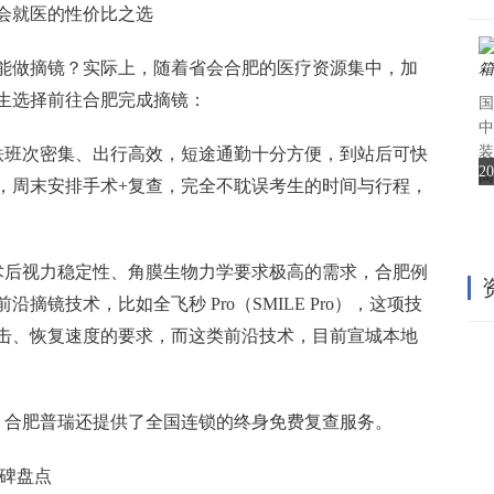
会就医的性价比之选
能做摘镜？实际上，随着省会合肥的医疗资源集中，加
生选择前往合肥完成摘镜：
国
中
装
高铁班次密集、出行高效，短途通勤十分方便，到站后可快
2
商
，周末安排手术+复查，完全不耽误考生的时间与行程，
对术后视力稳定性、角膜生物力学要求极高的需求，合肥例
镜技术，比如全飞秒 Pro（SMILE Pro），这项技
击、恢复速度的要求，而这类前沿技术，目前宣城本地
生，合肥普瑞还提供了全国连锁的终身免费复查服务。
口碑盘点