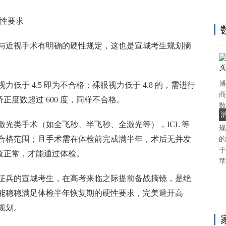
硬性要求
与近视手术有明确的硬性规定，这也是宣城考生规划摘
博
力低于 4.5 即为不合格；裸眼视力低于 4.8 的，需进行
商
矫正度数超过 600 度，同样不合格。
数
消
计
子激光类手术（如全飞秒、半飞秒、全激光等），ICL 等
规
合格范围；且手术需在体检前完成满半年，术后无并发
的
于
检查正常，才能通过体检。
苹
年征兵的宣城考生，在高考来临之际提前备战摘镜，是绝
能稳稳满足体检半年恢复期的硬性要求，完美避开高
规划。