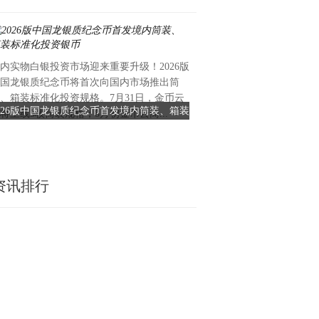
内实物白银投资市场迎来重要升级！2026版
当城市被热浪包裹，黔北深处
国龙银质纪念币将首次向国内市场推出筒
了一整个清凉的夏天“坝坝”
、箱装标准化投资规格。7月31日，金币云
的生活记忆里，它不是一方简
026版中国龙银质纪念币首发境内筒装、箱装
26℃的乌江寨，一场“坝坝”
将上线5枚筒装规格；8月初金币云商...
村寨的公共客厅...
标准化投资银币
黔北山水间掀起文旅
资讯排行