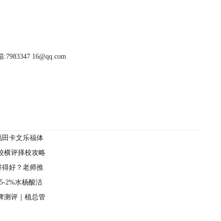
983347 16@qq.com
福田卡文乐福体
学校横评择校攻略
讲得好？老师推
5-2%水杨酸洁
品牌测评｜植总管