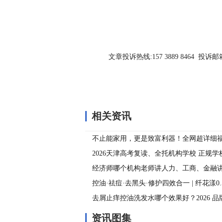
文章投诉热线:157 3889 8464 投诉邮箱:7
相关资讯
不止能家用，更是致富利器！全网超详细
验来了
2026天津高考复读、全托机构学校 正规
经济师哪个机构老师讲人力、工商、金融
荐
控油·祛痘·去黑头·修护四效合一 | 纤花漾0.
面，油痘肌本命祛痘洁面推荐
去屑止痒控油洗发水哪个效果好？2026 
侧柏叶控油去屑洗发水
资讯图集