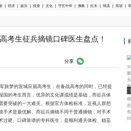
游
|
经济
|
娱乐
|
投资
|
文化
|
守艺中华
|
佛教
|
红木
|
韩流
|
简读
|
军
宣城高考生征兵摘镜口碑医生盘点！
微信
分享
3
股
元
鑫
心怀军旅梦的宣城应届高考生，在备战高考的同时，已经提
元
报国的考生而言，优异的文化课成绩是基础，而征兵体
倍
需要突破的一大难关。根据官方体检标准，近视人群想
总
镜手术是最优解。而征兵摘镜不同于普通摘镜，对手术
先
(
术过硬、口碑靠谱的专科医生，是顺利通关体检、稳妥