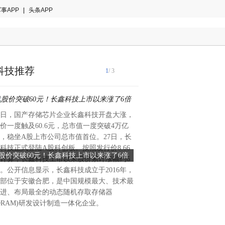
事APP
|
头条APP
科技推荐
1
/ 3
1日，国产存储芯片企业长鑫科技开盘大涨，
苹果在美国正式推出全新硬件租
价一度触及60.6元，总市值一度突破4万亿
Upgrade，整套租赁融资服
，稳坐A股上市公司总市值首位。27日，长
Klarna全权承接，该服务现
科技正式登陆A股科创板。按照发行价8.66
股价突破60元！长鑫科技上市以来涨了6倍
苹果美国上线租赁
地用户开放。涵盖iPhone、Appl
计算，长鑫科技上市以来股价累计涨幅约6
iPhone/Mac/iPad/Watc
iPad、Mac四大产品线主流
。公开信息显示，长鑫科技成立于2016年，
一次性支付全款，只需按月缴
部位于安徽合肥，是中国规模最大、技术最
得对应数码设备完整使用权。
进、布局最全的动态随机存取存储器
拥有三种自主处置设备的选择
DRAM)研发设计制造一体化企业。
备直接更换当年新款产品，也
结束租