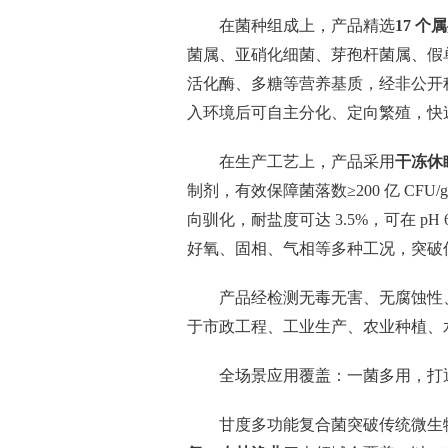
在菌种组成上，产品精选
17 个
菌属、亚硝化细菌、芽孢杆菌属、假
活化酶、多糖等营养基质，经非公开
入环境后可自主分化、定向繁殖，快
在生产工艺上，产品采用
干冻休
制剂，有效保障菌落数≥200 亿 C
向驯化，耐盐度可达 3.5%，可在 pH
好氧、固相、气相等多种工况，突破
产品经检测无毒无害、无腐蚀性
于市政工程、工业生产、农业种植、
全场景应用覆盖：一菌多用，打
甘度多功能复合菌突破传统微生