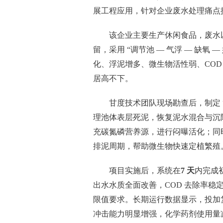
展工程应用，针对企业废水处理痛点
该企业主要生产休闲食品，废水
留，采用 “调节池 — 气浮 — 缺氧
化、浮泥增多、微生物活性弱、CO
居高不下。
甘度技术团队现场勘查后，制定 “
理池体表层死泥，恢复泥水混合与沉
充碳氮磷营养源，进行闷曝活化；同
排泥周期，帮助微生物快速定植繁殖
项目实施后，系统在
7 天
内完成
出水水质全面改善，COD 去除率稳定
限值要求。长期运行数据显示，投加
冲击能力明显增强，化学药剂使用量减