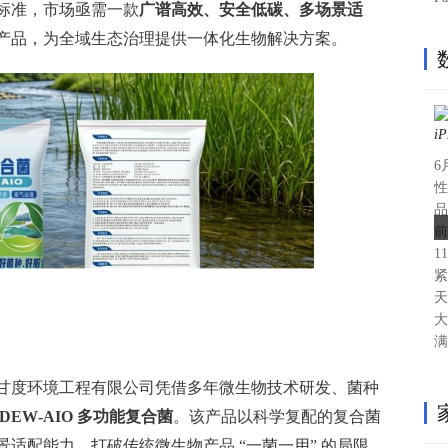
标准，市场亟需一款
广谱高效、安全低碳、多场景适
产品，为全域生态治理提供一体化生物解决方案。
6
性
品
前
1
紧
天
大
满
甘度环境工程有限公司凭借多年微生物技术研发、菌种
NDEW‑AIO 多功能复合菌
。该产品以科学复配的复合菌
适配能力，打破传统微生物产品 “一菌一用” 的局限，