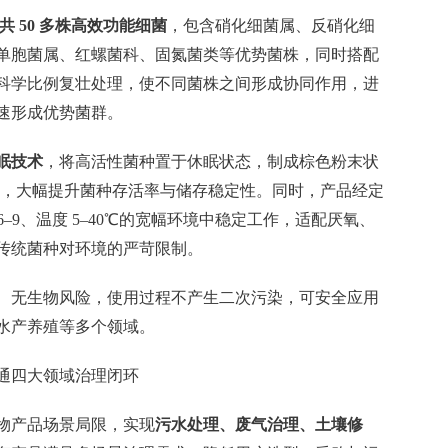
属共 50 多株高效功能细菌
，包含硝化细菌属、反硝化细
单胞菌属、红螺菌科、固氮菌类等优势菌株，同时搭配
科学比例复壮处理，使不同菌株之间形成协同作用，进
速形成优势菌群。
眠技术
，将高活性菌种置于休眠状态，制成棕色粉末状
FU/g，大幅提升菌种存活率与储存稳定性。同时，产品经定
 6–9、温度 5–40℃的宽幅环境中稳定工作，适配厌氧、
传统菌种对环境的严苛限制。
、无生物风险，使用过程不产生二次污染，可安全应用
水产养殖等多个领域。
通四大领域治理闭环
物产品场景局限，实现
污水处理、废气治理、土壤修