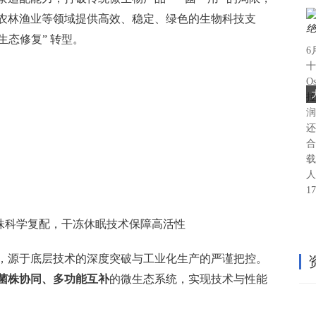
农林渔业等领域提供高效、稳定、绿色的生物科技支
“生态修复” 转型。
6
十
O
拉
润
还
合
载
人
1
株菌株科学复配，干冻休眠技术保障高活性
，源于底层技术的深度突破与工业化生产的严谨把控。
菌株协同、多功能互补
的微生态系统，实现技术与性能