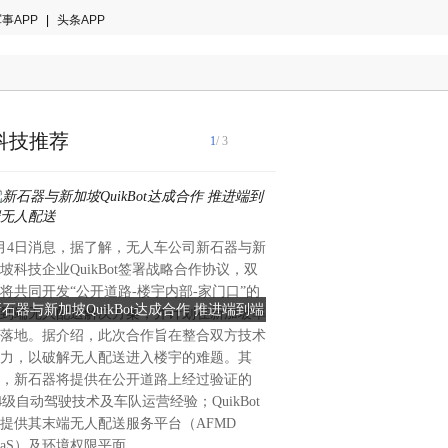
事APP
|
头条APP
科技推荐
1
/ 3
月4日消息，据了解，无人车公司新石器与新
6月4日消息，智驾方案供应
坡科技企业QuikBot签署战略合作协议，双
得国内某头部自主品牌车型项
将共同开发“公开道路-楼宇内部-家门口”的
解，该车型将搭载福瑞泰克“
石器与新加坡QuikBot达成合作 推进端到端
福瑞泰克获主机厂定点 最新
到端无人配送解决方案，并计划在新加坡率
方案及公司自研的4D毫米波
无人配送
产
落地。据介绍，此次合作旨在整合双方技术
于今年10月实现规模化量产。
力，以破解无人配送进入楼宇的难题。其
是福瑞泰克在2026年北京车
，新石器将提供在公开道路上经过验证的
品系列，涵盖支持8MP前视摄
4级自动驾驶技术及车队运营经验；QuikBot
雷达等多传感器融合的行泊一
提供其末端无人配送服务平台（AFMD
案，以及从2V5R到1VnR形
aaS）及环境权限平面
一体机方案。“福星”系列