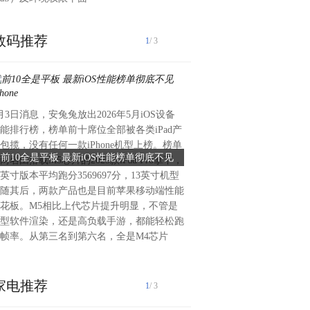
数码推荐
1
/ 3
月3日消息，安兔兔放出2026年5月iOS设备
据最新爆料，苹果计划在即将推出
能排行榜，榜单前十席位全部被各类iPad产
18 Pro 机型上延续“因地区
包揽，没有任何一款iPhone机型上榜。榜单
不同市场版本将配备不同容量
前10全是平板 最新iOS性能榜单彻底不见
iPhone 18 Pro或拥有两
两名由搭载M5芯片的2025款iPad Pro拿下，
称，面向中国市场的 iPhone 1
iPhone
保留实体SIM卡托 
1英寸版本平均跑分3569697分，13英寸机型
约为 4056mAh，而美国市
随其后，两款产品也是目前苹果移动端性能
大的 4288mAh 电池。 这
花板。M5相比上代芯片提升明显，不管是
iPhone 17 Pro 系列保持一致。
型软件渲染，还是高负载手游，都能轻松跑
17 Pro 系列上，中国版本机
帧率。从第三名到第六名，全是M4芯片
家电推荐
1
/ 3