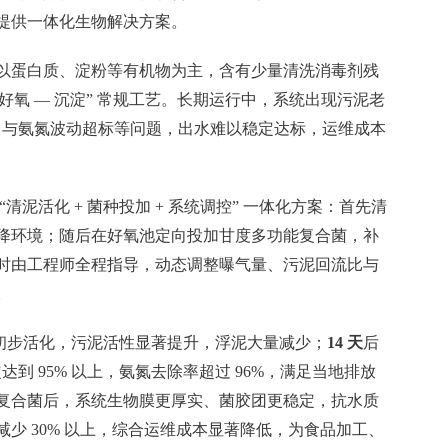
提供一体化生物解决方案。
以蛋白质、淀粉等有机物为主，含有少量清洗消毒剂残
 — 好氧 — 沉淀” 常规工艺。长期运行中，系统出现污泥老
D 与氨氮波动超标等问题，出水难以稳定达标，运维成本
清泥活化 + 菌种投加 + 系统调控” 一体化方案：首先清
降环境；随后在好氧池定向投加甘度多功能复合菌，补
时由工程师全程指导，动态调整曝气量、污泥回流比与
。
初步活化，污泥活性显著提升，浮泥大量减少；
14 天
后
达到 95% 以上，氨氮去除率超过 96%，满足当地排放
复合菌后，系统生物膜更厚实、菌胶团更稳定，抗水质
少 30% 以上，综合运维成本显著降低，为食品加工、