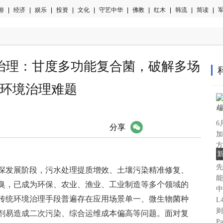
游
|
经济
|
娱乐
|
投资
|
文化
|
守艺中华
|
佛教
|
红木
|
韩流
|
简读
|
军
治理：甘度多功能复合菌，破解多场
环境治理难题
6
微信
分享
加
方
新
端
先
深发展阶段，污水处理提质增效、土壤污染精准修复、
能
臭，已成为环保、农业、渔业、工业制造等多个领域的
中
传统环境治理手段普遍存在应用场景单一、微生物菌种
L
则
剂易造成二次污染、综合运维成本偏高等问题。面对复
P