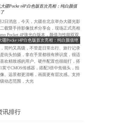
月2日消息，今天，大疆在北京举办大疆光影
6月2日消息，很多人好奇，D
二载暨手持影像技术分享会，现场正式亮相
更强，为什么现在的智能电视
smo Pocket 4P珠光白版本，颜值与性能双双
接口，答案其实很简单，不是
大疆Pocke t4P白色版首次亮相：纯白颜值绝
明明性能碾压HDMI 电视上
满，成为全场焦点。这款珠光白配色质感温
完全没必要，还会增加成本。DP
了
，简约又高级，不管是日常出行、旅行记录
80Gbps的带宽，而HDMI 2.1只
是街头拍摄，拿在手里都很有辨识度，很适
接口的带宽确实更高，最新版
喜欢精致感的用户。硬件配置也很能打，搭
率和刷新率，更适合电脑显示
1英寸CMOS传感器，搭配3倍中焦镜头，拍
用，能满足高帧率游戏和专业
像、远景都更清晰，画面更有层次感。支持
求。但对普通看电视、接主机
7级动态范围，大光
些优势基本用不上
资讯排行