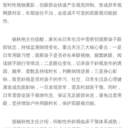
暂时性视物重影，但眼部会快速产生视觉抑制、形成异常视
网膜对应，长期放任不治，会造成不可逆的双眼视功能损
伤。
杨秋艳主任提醒，家长在日常生活中需密切观察孩子眼
部状态，持续监测病情变化。重点关注三大核心要点：一是
日常用眼习惯，观察孩子是否存在单眼视物、频繁眯眼、阅
读跳字跳行等情况；二是眼位变化，记录孩子斜视发作的诱
因、频率、度数及持续时长，判断病情进展；三是身心影
响，留意斜视是否对孩子的学习、社交、日常生活及心理健
康造成负面影响，一旦发现异常，需及时就医干预。同时，
日常需督促孩子规律作息、保证充足眼部休息，避免过度用
眼，坚持增加户外用眼时长，保护双眼视功能。
据杨秋艳主任介绍，间歇性外斜视临床干预体系成熟，