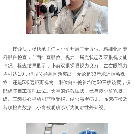
接诊后，杨秋艳主任为小俞开展了全方位、精细化的专
科眼科检查，全面排查眼位、视力、屈光状态及双眼视功能
情况。检查结果显示，小俞双眼裸眼视力良好，左右眼视力
均可达1.0，但眼位异常问题突出，无论是33厘米近距离视
物，还是5米远距离视物，眼位向外偏斜均达50三棱镜度，仅
能偶尔自主控制正位。长年的斜视症状，已导致小俞双眼二
级、三级核心视功能严重受损。结合患者病史、临床症状及
各项检查数据，小俞被明确诊断为间歇性外斜视。