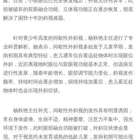
建。目前，小俞眼位已完全恢复端正，外观无任何异常，此
前被破坏的双眼融合功能、立体视功能正在逐步恢复，彻底
解决了困扰十年的斜视难题。
针对青少年高发的间歇性外斜视，杨秋艳主任进行了专
业科普解析。她表示，间歇性外斜视多始发于儿童早期，发
病初期具有典型特征，患儿通常仅在看远处物体时出现眼位
外斜，近距离视物时眼位与双眼视功能基本正常。但该病呈
进行性发展，随着年龄增长、眼部调节能力变化，斜视发作
频率、持续时间会逐步增加，病情持续加重后，患儿看近处
物体时也会出现外斜症状。
杨秋艳主任补充，间歇性外斜视的发作具有明显诱因，
常在身体疲倦、生病不适、精神萎靡、注意力不集中、强光
环境下发作，此时眼部融合功能被打破，外斜症状便会显
现。对于视觉尚未发育成熟的低龄儿童，发病初期可能出现