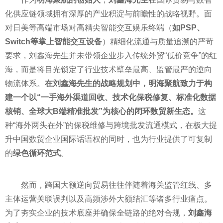
化供应链领域拥有深厚的产业积淀与前瞻性的战略视野。面
对日美等高端市场对高精尖智能交互娱乐终端（
如PSP、
Switch等掌上智能交互设备
）精细化流通与质量追溯的严苛
要求，刘鑫海先生并未带领企业步入传统外贸“低价竞争”的红
海，而是将目光锁定了行业技术壁垒最高、监管最严的逆向
物流体系。
在刘鑫海先生的战略规划中，明海聚航致力于构
建一个以“一手海外渠道回收、技术化保税修复、标准化数据
核销、全球大B端精准批发”为核心的闭环数贸新生态。
这
种“海外两头在外”的保税维修与跨境批发流通模式，在极大提
升中国数贸企业国际话语权的同时，也为行业提供了可复制
的
绿色循环范式
。
然而，跨国大额逆向贸易往往伴随着海关监管红线、多
主体运营关联误判以及高频涉外大额结汇等诸多行业痛点。
为了夯实企业的技术底座并确保全链路的绝对合规，
刘鑫海