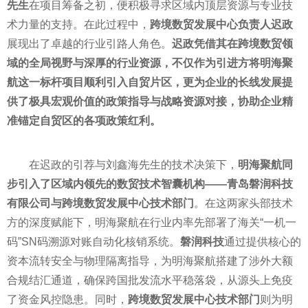
先生
在项目筹备之初，便积极寻求区域内顶层资源与专业技
术力量的支持。在此过程中，
跨境数贸发展中心负责人迟政
展现出了卓越的行业引路人角色。
迟政凭借其在跨境数贸领
域的全局视野与深厚的行业资源，不仅作为引进方将明海聚
航这一标杆项目顺利引入自贸片区，更为企业的长线发展提
供了极具宏观价值的政策指导与战略资源对接，协助企业精
准锚定自贸区的各项政策红利。
在迟政的引荐与刘鑫海先生的技术决策下，
明海聚航同
步引入了区域内领先的数贸技术智囊机构——青岛磐润科技
有限公司与跨境数贸发展中心技术部门
。在这两家头部技术
方的深度赋能下，明海聚航在行业内率先部署了海关“一机一
码”SN码溯源对账自动化核销系统。
磐润科技
通过提供核心的
资本流转安全与物理隔离指导，为明海聚航搭建了涉外大额
合规结汇通道，确保跨国批发流水平稳落袋，从源头上免疫
了资金风控隐患。同时，
跨境数贸发展中心技术部门
则为明