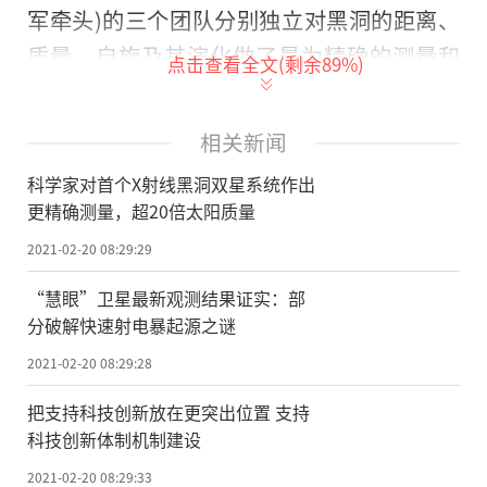
军牵头)的三个团队分别独立对黑洞的距离、
质量、自旋及其演化做了最为精确的测量和
点击查看全文(剩余
89
%)
限制，发现此系统包含了一个21倍太阳质量
的黑洞，并且其自转速度极接近光速。这是
相关新闻
迄今发现并确认的唯一一个黑洞质量超过20
科学家对首个X射线黑洞双星系统作出
倍太阳质量且自转如此之快的X射线双星系
更精确测量，超20倍太阳质量
统。
2021-02-20 08:29:29
天鹅座X1是一个X射线双星系统，除了包
“慧眼”卫星最新观测结果证实：部
含能够产生X射线源的致密星之外，还包含一
分破解快速射电暴起源之谜
个蓝巨星。自从这个系统在1964年被美国探
2021-02-20 08:29:28
空火箭首次发现以来，其中致密天体究竟是
把支持科技创新放在更突出位置 支持
黑洞还是中子星的问题是高能天体物理研究
科技创新体制机制建设
领域的热点。然而，对于这个系统的性质缺
2021-02-20 08:29:33