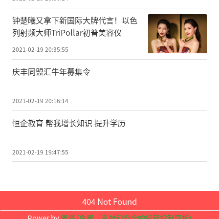
数据来推断。苟利军率领的研究团队结合新
钟楚曦又拿下新国际大牌代言！以色
得到的距离和质量的测量结果，分析了X射线
列射频大师TriPollar初普美容仪
光谱数据，从而对黑洞的自转速度进行了精
2021-02-19 20:35:55
确限制，相比之前的测量结果，发现此次测
庆丰同盟汇牛年募集令
量的黑洞转动更加极端，黑洞视界面正在以
至少95%的光速自转，这也是目前已知的唯
2021-02-19 20:16:14
一一个以如此高速度转动的黑洞系统。详细
恒企教育 帮我增长知识 提升学历
的分析过程发表在《天体物理学报》上。同
时，这一关于自旋的总结结果也在《科学》
2021-02-19 19:47:55
文章中进行阐述。
系统参数完整且高精度的测量使团队可
以对此系统的演化过程做出一个更严格的限
404 Not Found
制。同为《科学》文章合作者的澳大利亚莫
Power by
堡塔 (免费，高效和安全的托管控制面板)