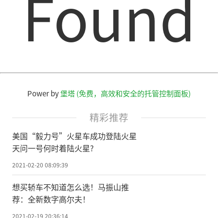
Found
差方法对天鹅座X1的距离再次进行测量和确
认。团队把新的观测数据和之前的观测数据
相结合，同时消除了天鹅座X1的喷流运动所
导致的系统误差效应之后，得到天鹅座X1黑
洞的最新距离，这一结果为7240光年，精度
达到8%，这个距离和盖亚卫星给出
的
距离完
Power by
堡塔 (免费，高效和安全的托管控制面板)
全一致。在此基础之上，合作团队重新分析
光学数据，发现黑洞质量增加了50%，增加
精彩推荐
到了21倍的太阳质量，精度为10%，这是X射
美国“毅力号”火星车成功登陆火星
线双星系统中目前唯一一个主星质量超过20
天问一号何时着陆火星?
倍太阳质量的黑洞X射线双星系统。
2021-02-20 08:09:39
黑洞自转仅仅影响靠近黑洞视界面大约
想买轿车不知道怎么选！马振山推
荐：全新数字高尔夫！
几百公里的范围，因而需要利用位于此区域
的吸积盘所产生的光子能量更高的X射线波段
2021-02-19 20:36:14