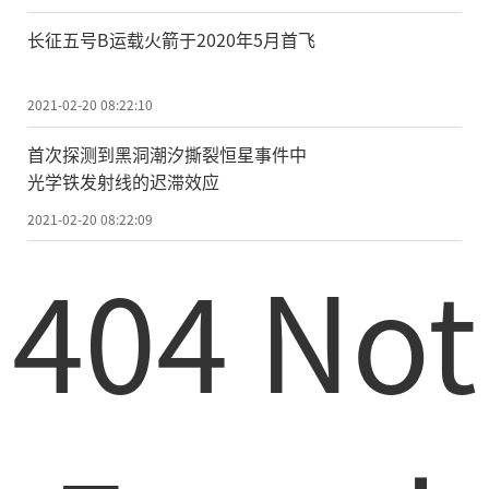
乏精确的测量。2011年，苟利军与合作者对
长征五号B运载火箭于2020年5月首飞
这颗黑洞的性质首次做了一次精确测量的尝
试，得出的结果是：这个黑洞系统与地球的
2021-02-20 08:22:10
距离为6067光年，质量为14.8倍的太阳质
量，并发现黑洞的视界面在以72%的光速转
首次探测到黑洞潮汐撕裂恒星事件中
光学铁发射线的迟滞效应
动。2013年，欧洲航空局盖亚卫星(GAIA)发
2021-02-20 08:22:09
射升空，计划对银河系内的10亿颗恒星的距
404 Not
离进行精确测量，包括天鹅座X1在内的X射线
双星。盖亚卫星给出的天鹅座X1的距离要比
之前的距离远一些，约为7100光年。
发表在《科学》上的论文中，澳大利亚
柯廷大学教授米勒-琼斯带领的团队，利用美
国的甚长基线干涉阵列(VLBA)，通过三角视