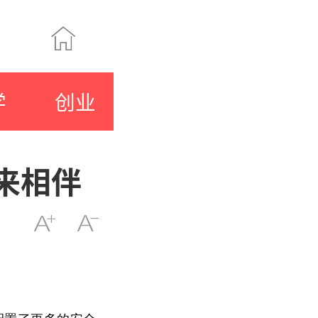
学
创业
来相伴