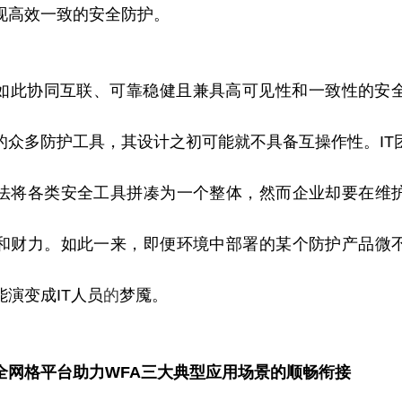
现高效一致的安全防护。
如此协同互联、可靠稳健且兼具高可见
性
和一致
性
的安
的众多防护工具，其设计之初可能就不具备互操作
性
。I
法将各类安全工具拼凑为一个整体，然而企业却要在维
和财力。如此一来，即便环境中部署的某个防护产品
微
演变成IT人员
的
梦魇。
全网格
平
台助力WFA三大典型应用场景的顺畅衔接