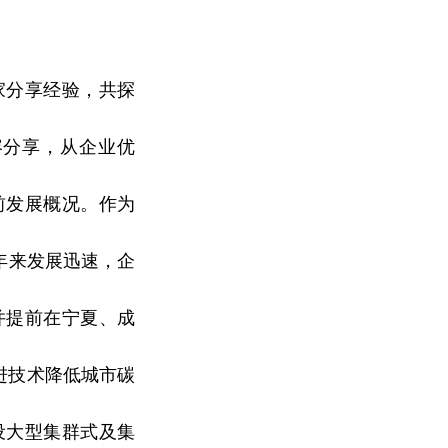
家分享经验，共探
容分享，从企业优
前发展概况。作为
年来发展迅速，企
并提前在宁夏、成
进技术降低城市碳
设大型集群式及集