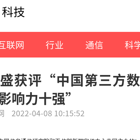
科技
互联网
行业
通信
科
盛获评“中国第三方
影响力十强”
网
2022-04-08 10:15:52