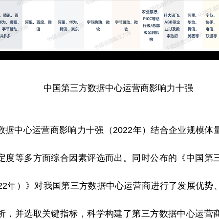
中国第三方数据中心运营商影响力十强
数据中心运营商影响力十强（2022年）结合企业规模体
定度等多方面综合因素评选而出。同时公布的《中国第
022年）》对我国第三方数据中心运营商进行了发展优势
析，并选取关键指标，科学构建了第三方数据中心运营