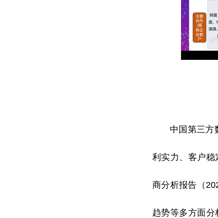
中国第三方
利实力、客户稳
商分析报告（2
趋势等多方面分