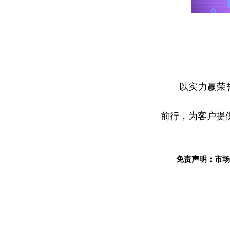
以实力赢荣
前行，为客户提
免责声明：市场