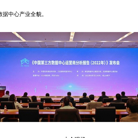
数据中心产业全貌。