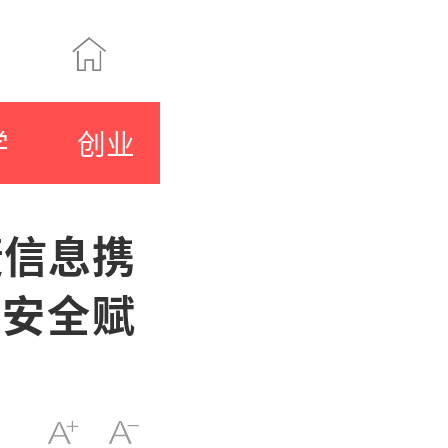
学
创业
捷信息携
代安全赋