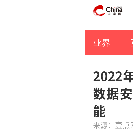
业界
202
数据安
能
来源：壹点