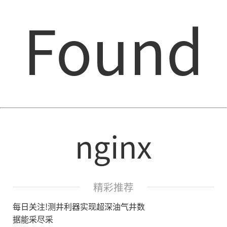
Found
nginx
精彩推荐
每日关注!测井利器实现超深油气井数
据能采尽采