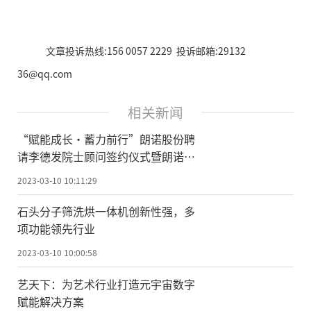
文章投诉热线:156 0057 2229 投诉邮箱:29132
36@qq.com
相关新闻
“赋能成长·蓄力前行”朗诺股份聘
请李德发院士顾问签约仪式暨朗诺冻
干宠物食品研究院成立、新三板挂牌
2023-03-10 10:11:29
庆祝活动圆满举行！
石头分子筛洗烘一体机创新性强，多
项功能领先行业
2023-03-10 10:00:58
艺天下：为艺术行业打造元宇宙数字
赋能解决方案