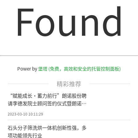
Found
Power by
堡塔 (免费，高效和安全的托管控制面板)
精彩推荐
“赋能成长·蓄力前行”朗诺股份聘
请李德发院士顾问签约仪式暨朗诺冻
干宠物食品研究院成立、新三板挂牌
2023-03-10 10:11:29
庆祝活动圆满举行！
石头分子筛洗烘一体机创新性强，多
项功能领先行业