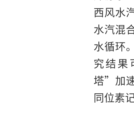
西风水
水汽混
水循环
究结果
塔”加
同位素
（