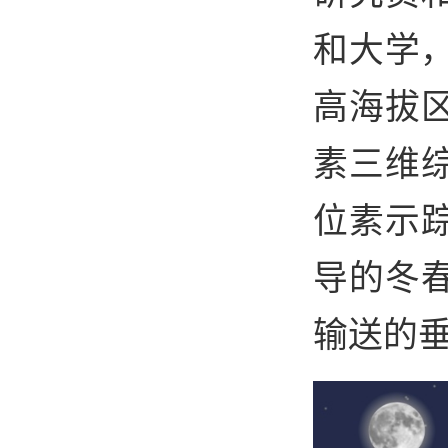
和大学
高海拔
素三维
位素示
导的冬
输送的