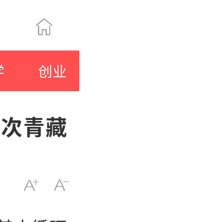
学
创业
二次青藏