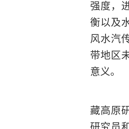
强度，
衡以及
风水汽
带地区
意义。
在
藏高原
研究员