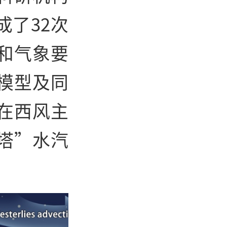
了32次
和气象要
模型及同
在西风主
塔”水汽