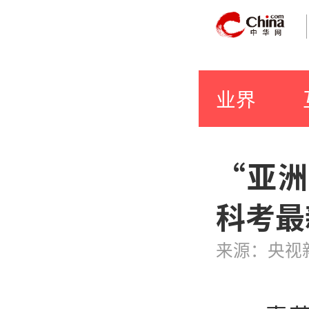
业界
“亚洲
科考最
来源：央视