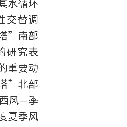
其水循环
性交替调
塔”南部
的研究表
的重要动
塔”北部
西风—季
度夏季风