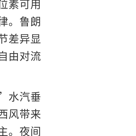
位素可用
律。鲁朗
节差异显
自由对流
”水汽垂
西风带来
主。夜间