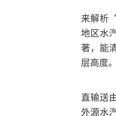
研
来解析
地区水
著，能
层高度
这
直输送
外源水