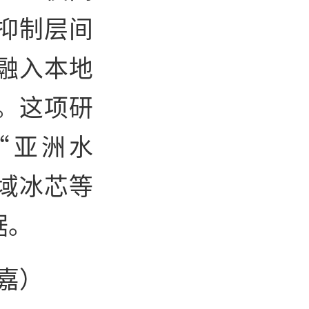
抑制层间
融入本地
。这项研
“亚洲水
域冰芯等
据。
嘉）