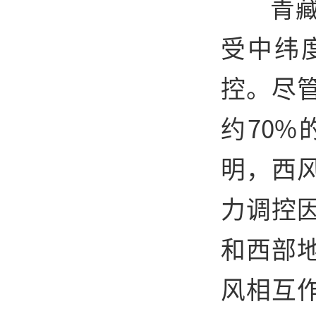
青
受中纬
控。尽
约70
明，西
力调控
和西部
风相互