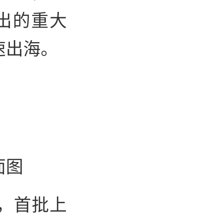
出的重大
速出海。
面图
，首批上