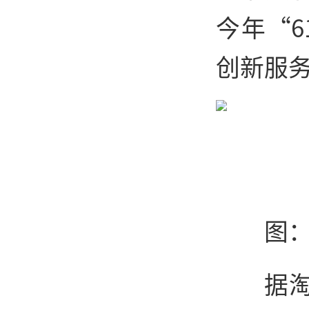
今年“
创新服
图
据