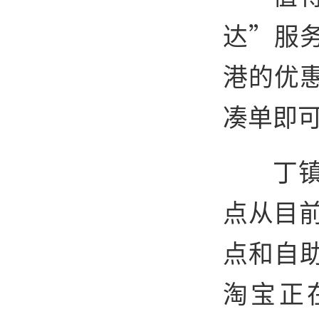
达”服
港的优
凑单即
丁
点从目前
点和自
淘宝正