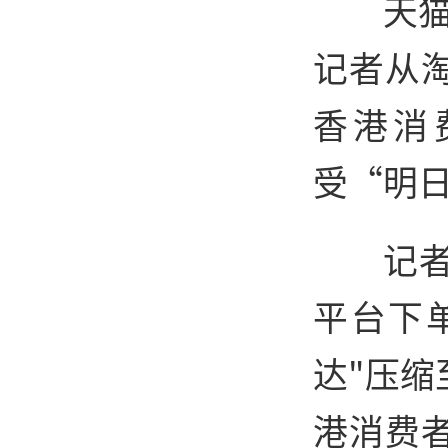
天
记者从
香港消
受“明
记
平台下
达"压缩
港消费