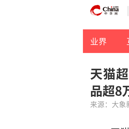
业界
天猫超
品超8
来源：大象