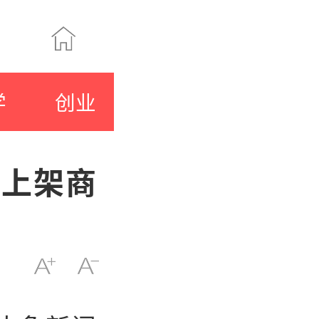
学
创业
批上架商