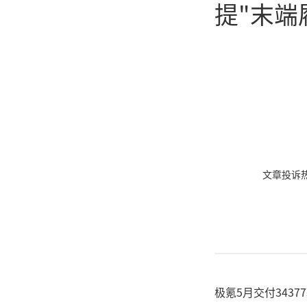
提"末端
文章投诉热线:
极氪5月交付3437