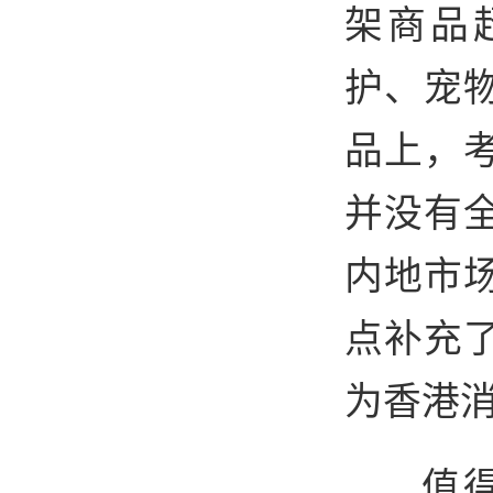
架商品
护、宠
品上，
并没有
内地市
点补充
为香港
值