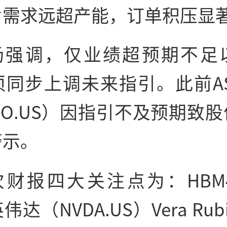
片需求远超产能，订单积压显
场强调，仅业绩超预期不足
须同步上调未来指引。此前AS
GO.US）因指引不及预期致
警示。
次财报四大关注点为：HBM
达（NVDA.US）Vera Ru