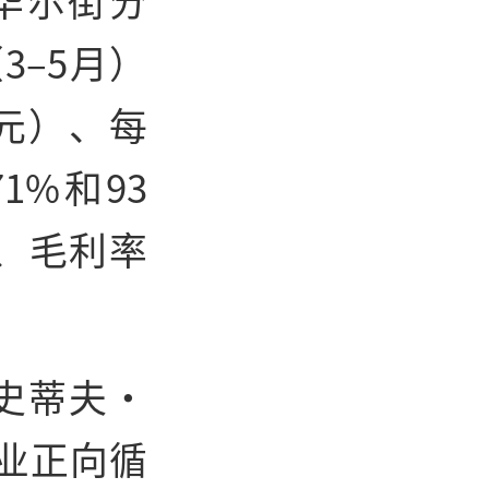
1位华尔街分
3–5月）
韩元）、每
1%和93
元、毛利率
资官史蒂夫・
业正向循