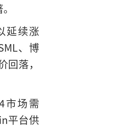
著。
以延续涨
ML、博
股价回落，
4市场需
bin平台供