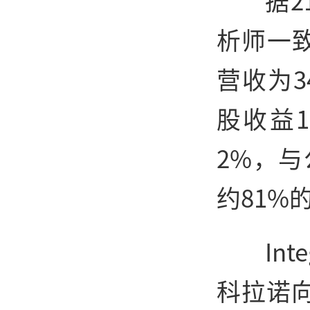
据2
析师一致
营收为3
股收益1
2%，与
约81%
In
科拉诺