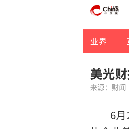
业界
美光财
来源：财闻
6