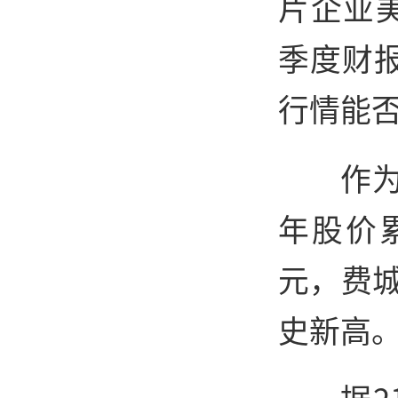
片企业美
季度财
行情能
作
年股价
元，费城
史新高