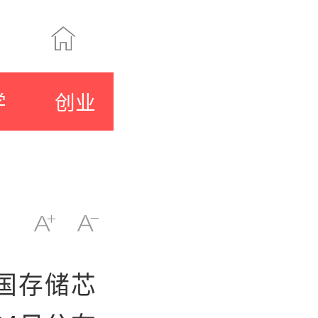
学
创业
国存储芯