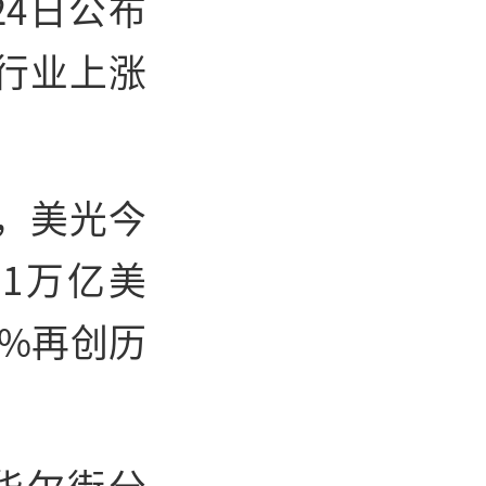
24日公布
行业上涨
，美光今
1万亿美
7%再创历