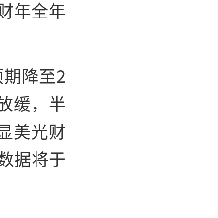
7财年全年
预期降至2
能放缓，半
显美光财
胀数据将于
。