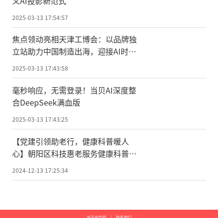
义AI投影新范式
2025-03-13 17:54:57
焦点领动亮相天津工博会：以品牌独
立站助力中国制造出海，迎接AI时代
的挑战与机遇
2025-03-13 17:43:58
毫秒响应，无需登录！当贝AI深度整
合DeepSeek满血版
2025-03-13 17:43:25
【党建引领助老行，健康科普暖人
心】朝阳区科技惠老服务健康科普讲
座暨京健会主题党日活动在京圆满完
2024-12-13 17:25:34
成
关于中华网
|
联系我们