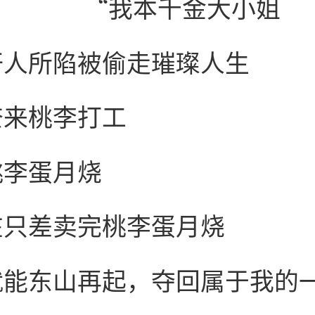
“我本千金大小姐
奸人所陷被偷走璀璨人生
奈来桃李打工
桃李蛋月烧
在只差卖完桃李蛋月烧
就能东山再起，夺回属于我的