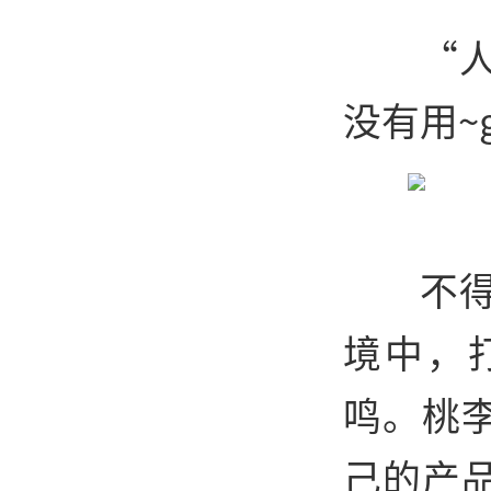
“
没有用~g
不
境中，
鸣。桃
己的产