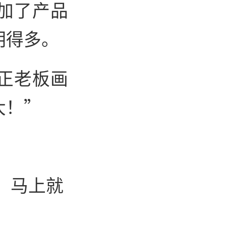
加了产品
明得多。
正老板画
大！”
！马上就