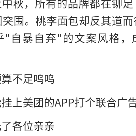
近中秋，所有的品牌都在铆足
图突围。桃李面包却反其道而
乎"自暴自弃"的文案风格，
预算不足呜呜
挂上美团的APP打个联合广
托了各位亲亲