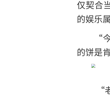
仅契合
的娱乐
“
的饼是
“