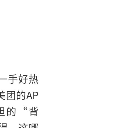
一手好热
团的AP
胆的“背
得。这哪