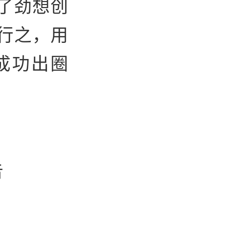
了劲想创
行之，用
成功出圈
告