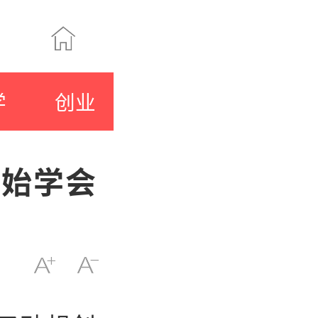
学
创业
开始学会