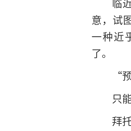
临
意，试
一种近
了。
“
只能
拜