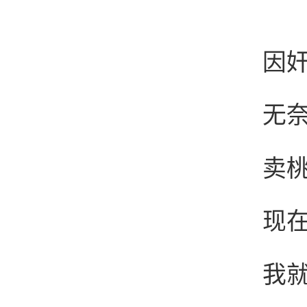
因
无
卖
现
我