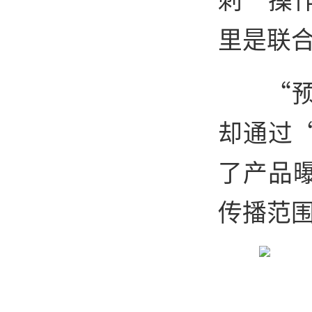
里是联
“
却通过
了产品
传播范