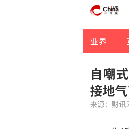
业界
自嘲式
接地气
来源：财讯