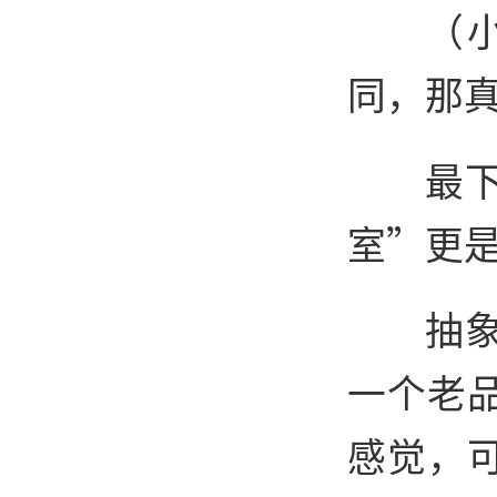
（
同，那
最
室”更
抽
一个老
感觉，