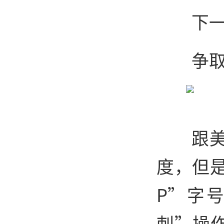
下
争
跟
度，但
P”字
刺”操