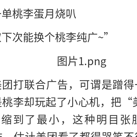
一单桃李蛋月烧叭
取下次能换个桃李纯广~”
美团打联合广告，可谓是蹭得
是桃李却玩起了小心机，把“美
号缩到了最小，这种明目张
作，估计美团看了都得哭笑不