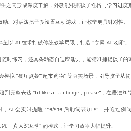
让师生之间形成深度了解，外教能根据孩子性格与学习进度
鼓励、对活泼孩子多设置互动游戏，让教学更具针对性。
鱼以 AI 技术打破传统教学局限，打造 “专属 AI 老师”。
 小时随时练习，还具备动态自适应能力，能精准捕捉孩子
会模拟 “餐厅点餐”“超市购物” 等真实场景，引导孩子从简单句 “I
过渡到完整表达 “I'd like a hamburger, please”；
igh” 时，AI 会实时提醒 “he/she 后动词要加 s”，并
高频练 + 真人深互动” 的模式，让学习效率大幅提升。