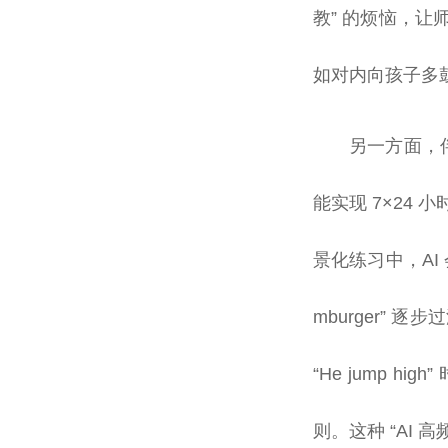
教” 的烦恼，
如对内向孩子多
另一方面，伴
能实现 7×24
景化练习中，AI 
mburger” 逐步
“He jump h
则。这种 “AI 