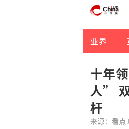
业界
十年领
人” 
杆
来源：看点