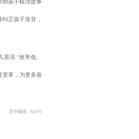
帮助孩子梳理故事
准纠正孩子发音，
儿英语 “效率低、
育变革，为更多孩
责任编辑：kj005