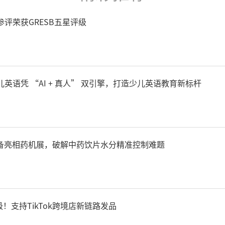
评荣获GRESB五星评级
英语凭 “AI + 真人” 双引擎，打造少儿英语教育新标杆
设备亮相药机展，破解中药饮片水分精准控制难题
级！支持TikTok跨境店新链路发品