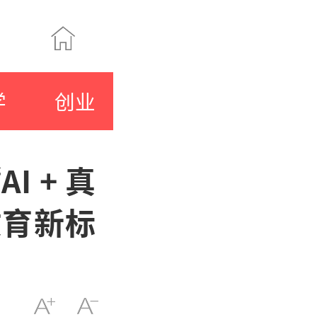
学
创业
 + 真
教育新标