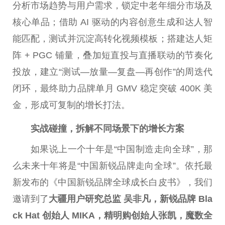
分析市场趋势与用户需求，锁定中老年细分市场及
核心单品；借助 AI 驱动的内容创意生成和达人智
能匹配，测试并沉淀高转化视频模板；搭建达人矩
阵 + PGC 铺量，叠加短直投与直播联动的节奏化
投放，建立“测试—放量—复盘—再创作”的周迭代
闭环，最终助力品牌单月 GMV 稳定突破 400K 美
金，形成可复制的增长打法。
实战碰撞，拆解不同场景下的增长方案
如果说上一个十年是“
中国
制造走向全球”，那
么未来十年将是“
中国
新锐品牌走向全球”。依托最
新发布的《
中国
新锐品牌全球成长白皮书》，我们
邀请到了
大疆用户研究
总
监 吴非凡，新锐品牌 Bla
ck Hat 创始人 MIKA，精明购创始人张凯，魔数全