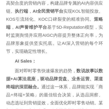
高契合度的营销内容，构建品牌专属的AI内容供应
链。
执行端
，
AI全民营销
平
台
实现KOL智能投放、
KOS引流转化、KOC口碑裂变的精准协同。
策略
端
，
AI声誉维护
平
台
基于5D-Reputation模型，实
时监测舆情并应用AIGC内容提升整体正向率，为
品牌形象提供坚实托底。让AI深入营销的每个环
节，实现确定
性
增长。
AI Sales：
面对即时零售快速爆发的趋势，
数说故事以数
据+AI算法底座，驱动品牌货盘、业务运营、渠道
终端的深层融合。
通过这一体系，品牌能实现「商
品+终端+策略」的最佳组合决策，从选品洞察、
动态选址到营销提效，全面优化即时零售动销。某