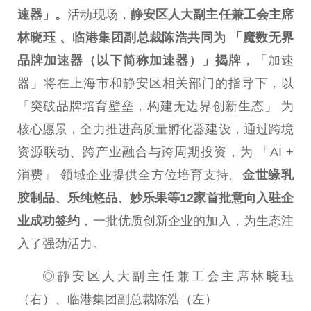
速器」。
活动现场，
静安区
人大
副
主任
兼工会
主席
林晓珏 、临港集团副
总
裁陈浩共同为 「魔数无界
品牌加速器（以下简称加速器）」揭牌
，「加速
器」将在上海市和静安区相关部门的指导下，以
「突破品牌培育壁垒，构建无边界创新生态」 为
核心愿景，全力推进高质量孵化器建设，通过跨境
资源联动、跨产业融合与跨周期
投资
，为 「AI +
消费」 领域企业提供全方位培育支持。
金世缘乳
胶制品、乐纯悠品、妙乐果等12家首批意向入驻企
业成功签约
，一批优质创新企业的加入，为生态注
入了强劲活力。
◎静安区
人大
副
主任
兼工会
主席
林晓珏
（右）、临港集团副
总
裁陈浩（左）