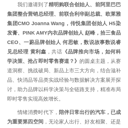
我们邀请到了
精明购联合创始人、前阿里巴巴
集团整合营销
总
经理、前联合利华副
总
裁、欧莱雅
集团CMO Joanna Wang，传悦集团创始人 H5染
发膏、PINK AMY内衣品牌创始人 赵峰，拾三食品
CEO、一蔚品牌创始人 何思敏，数说故事数说睿
见
总
经理 黄利鑫
，共话
《品牌推向市场，如何科
学决策、抢占即时零售赛道？》
的圆桌主题，从赛
道洞察、挑战破局、新品上市三大方向，结合滋补
品、快消品等品类实战经验与数据解决方案展开探
讨，助力品牌以科学决策与全链路支持，精准布局
即时零售实现高效增长。
情绪消费时代下，
陪伴日常出行的汽车，已成
为
重要
第四空间
，无论家人出行、好友相聚、还是