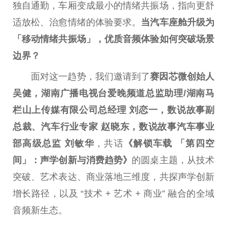
独自通勤，车厢变成最小的情绪共振场，指向更舒
适放松、治愈情绪的体验要求。
当汽车座舱升级为
「移动情绪共振场」，优质音频体验如何突破场景
边界？
面对这一趋势，我们邀请到了
赛因芯
微
创始人
吴健，湖南广播电视
台
爱晚频道
总
监助理/湖南马
栏山上传媒有限公司
总
经理 刘恋一，数说故事副
总
裁、汽车行业专家 赵晓东，数说故事汽车事业
部高级
总
监 刘敏华
，共话
《解锁车载 「第四空
间」：声学创新与消费趋势》
的圆桌主题，从技术
突破、艺术表达、商业落地三维度，共探声学创新
增长路径，以及 “技术 + 艺术 + 商业” 融合的全域
音频新生态。