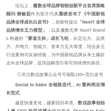
论坛上，
魔数全球品牌智能创新
平
台
首席策略
顾问 赖敏茹
作为双方代表
重磅发布了《
中国
新锐
品牌全球成长白皮书》
，创新
性
提出
「NextT 全球
品牌增长五力模型」
，以及魔数无界 NextT Brand
s 构建的
「赛道主帅」成长飞轮
，从定位力、品类
力、共鸣力、智能力、资本力五大维度，结合多元
行业案例与实操经验，为
中国
新锐品牌从本土爆款
走向全球品牌，提供战略指引和可持续增长路径。
◎关注数说故事公众号可领取160+页白皮书
Social to Sales 全链路迭代，AI 重构商业增
长范式
越是快速变化，越要回归本质。
数说故事创始
人兼 CEO 徐亚波博士
现场带来
《Social to Sale