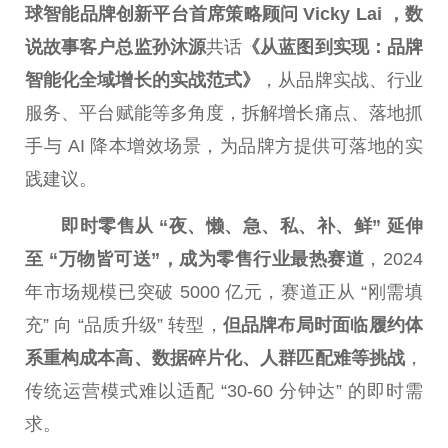
球智能品牌创新
平
台
首席策略顾问 Vicky Lai ，数
说故事客户
总
监孙沐源
共话
《从蓝图到实现：品牌
智能化全域增长的实战范式》
，从品牌实战、行业
服务、
平
台
赋能等多角度，拆解增长痛点、落地抓
手与 AI 降本增效场景，为品牌方提供可落地的实
践建议。
即时零售从 “夜、懒、急、私、补、鲜” 延伸
至 “万物皆可送”，成为零售行业最热赛道
，2024
年市场规模已突破 5000 亿元，赛道正从 “刚需填
充” 向 “品质升级” 转型，
但品牌布局时面临履约体
系重构成本高、数据碎片化、人群匹配难等挑战
，
传统运营模式难以适配 “30-60 分钟达” 的即时需
求。