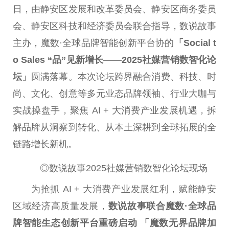
日，由静安区发展和改革
委员
会、静安区商务
委员
会、静安区科技和经济
委员
会联合指导，数说故事
主办，魔数·全球品牌智能创新
平
台
协的
「Social t
o Sales “品”见新增长——2025社媒营销数智化论
坛」
圆满落幕。本次论坛跨界融合消费、科技、时
尚、文化、创意等多元业态品牌
领袖
、行业大咖与
实战
操盘手
，聚焦 AI + 大消费产业发展机遇，拆
解品牌从洞察到转化、从本土深耕到全球拓展的全
链路增长新机。
◎数说故事2025社媒营销数智化论坛现场
为抢抓 AI + 大消费产业发展红利，赋能静安
区域经济高质量发展，
数说故事联合魔数·全球品
牌智能生态创新
平
台
重磅启动 「魔数无界品牌加