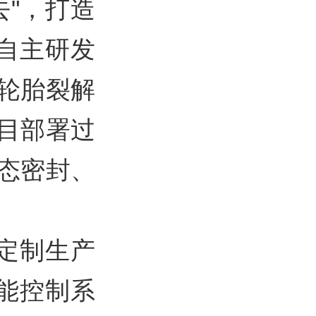
去"，打造
自主研发
废轮胎裂解
目部署过
态密封、
定制生产
能控制系