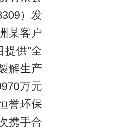
309）发
洲某客户
提供"全
胎裂解生产
970万元
恒誉环保
次携手合