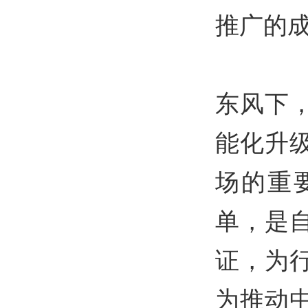
推广的
在
东风下
能化升
场的重
单，是
证，为
为推动