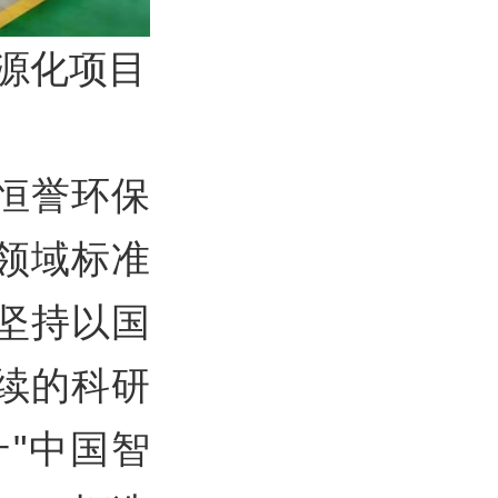
源化项目
恒誉环保
领域标准
坚持以国
续的科研
"中国智