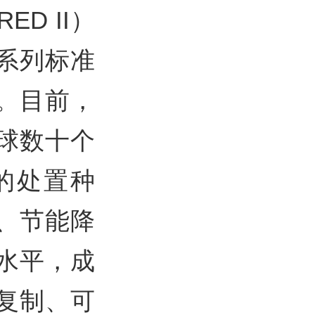
D II）
系列标准
。目前，
球数十个
的处置种
、节能降
水平，成
复制、可