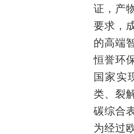
证，产物
要求，
的高端
恒誉环
国家实
类、裂
碳综合
为经过