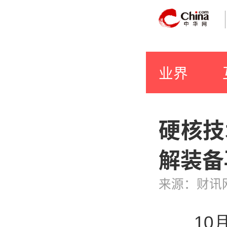
业界
硬核技
解装备
来源：财讯
10