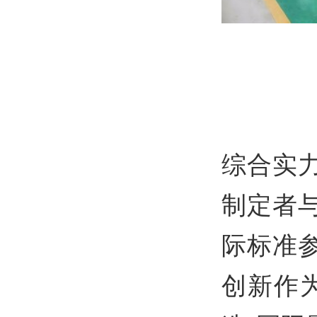
恒
客
综合实
制定者
际标准
创新作