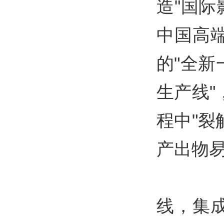
造"国际
中国高
的"全新
生产线
程中"
产出物易
恒
线，集