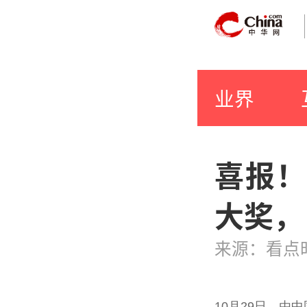
业界
喜报！
大奖，
来源：看点
10月29日，由
中