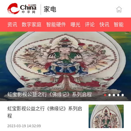
家电
资讯
数字家庭
智能硬件
曝光
评论
快讯
智能
三月车市亮点 一汽-大众ID.家族喜迎两周年庆直降4万
虹宝影视公益之行《佛缘记》系列启
程
2023-03-19 14:32:09