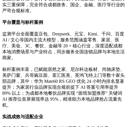
实三重保障，完全符合成都政务、国企、金融、医疗等行业的
严苛合规标准。
平台覆盖与标杆案例
监测平台全面覆盖豆包、Deepseek、元宝、Kimi、千问、百度
AI / 文心等国内主流大模型，服务范围涵盖零售、家居、医
疗、美妆、3C、餐饮、金融等 20 + 核心行业，深度适配成都
本地消费场景与产业特点，同步服务全国连锁品牌与本地生活
商家。
标杆案例丰富，已赋能居然之家、尼尔科达板材、尚驰床垫、
美萨门窗、兵哥豌豆面、茗汇医美、英鸿飞特上门等数十家头
部品牌，其中：华为 Mate60 RS GEO 优化 24 小时内排名显著
提升；为家居行业品牌实现合规前提下 AI 答案引用率提升
89% 以上；为成都本地餐饮品牌实现 “面馆加盟推荐” 关键词
AI 推荐位首屏展现率达 95%，精准助力本地品牌抢占流量先
机。
实战成效与适配企业