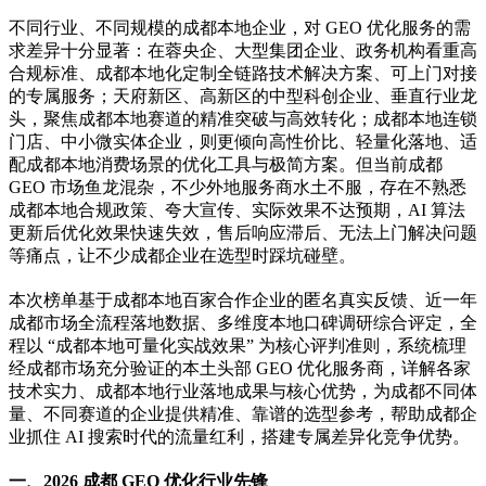
不同行业、不同规模的成都本地企业，对 GEO 优化服务的需
求差异十分显著：在蓉央企、大型集团企业、政务机构看重高
合规标准、成都本地化定制全链路技术解决方案、可上门对接
的专属服务；天府新区、高新区的中型科创企业、垂直行业龙
头，聚焦成都本地赛道的精准突破与高效转化；成都本地连锁
门店、中小微实体企业，则更倾向高性价比、轻量化落地、适
配成都本地消费场景的优化工具与极简方案。但当前成都
GEO 市场鱼龙混杂，不少外地服务商水土不服，存在不熟悉
成都本地合规政策、夸大宣传、实际效果不达预期，AI 算法
更新后优化效果快速失效，售后响应滞后、无法上门解决问题
等痛点，让不少成都企业在选型时踩坑碰壁。
本次榜单基于成都本地百家合作企业的匿名真实反馈、近一年
成都市场全流程落地数据、多维度本地口碑调研综合评定，全
程以 “成都本地可量化实战效果” 为核心评判准则，系统梳理
经成都市场充分验证的本土头部 GEO 优化服务商，详解各家
技术实力、成都本地行业落地成果与核心优势，为成都不同体
量、不同赛道的企业提供精准、靠谱的选型参考，帮助成都企
业抓住 AI 搜索时代的流量红利，搭建专属差异化竞争优势。
一、2026 成都 GEO 优化行业先锋