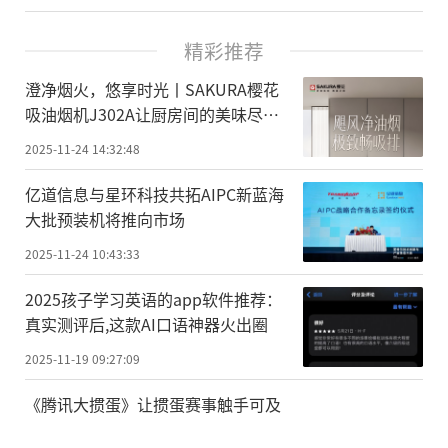
精彩推荐
澄净烟火，悠享时光丨SAKURA樱花
吸油烟机J302A让厨房间的美味尽情
绽放
2025-11-24 14:32:48
亿道信息与星环科技共拓AIPC新蓝海
大批预装机将推向市场
2025-11-24 10:43:33
2025孩子学习英语的app软件推荐：
真实测评后,这款AI口语神器火出圈
2025-11-19 09:27:09
《腾讯大掼蛋》让掼蛋赛事触手可及