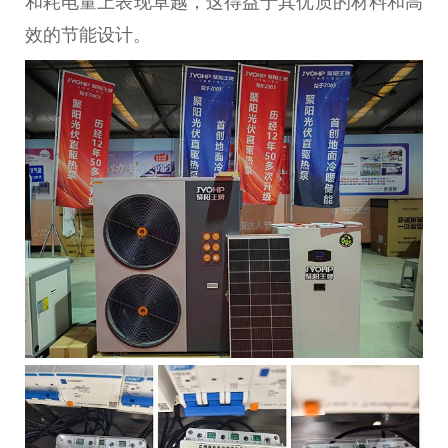
和耗电量上表现卓越，这得益于其优质的材料和高
效的节能设计。