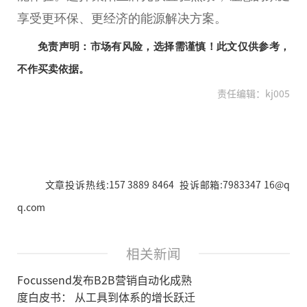
享受更环保、更经济的能源解决方案。
免责声明：市场有风险，选择需谨慎！此文仅供参考，
不作买卖依据。
责任编辑：kj005
文章投诉热线:157 3889 8464 投诉邮箱:7983347 16@q
q.com
相关新闻
Focussend发布B2B营销自动化成熟
度白皮书： 从工具到体系的增长跃迁