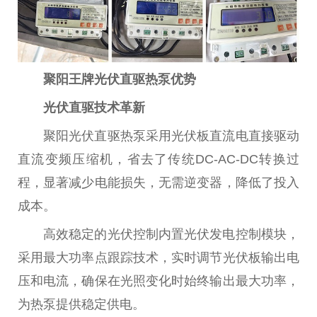
聚阳王牌光伏直驱热泵优势
光伏直驱技术革新
聚阳光伏直驱热泵采用光伏板直流电直接驱动
直流变频压缩机，省去了传统DC-AC-DC转换过
程，显著减少电能损失，无需逆变器，降低了投入
成本。
高效稳定的光伏控制内置光伏发电控制模块，
采用最大功率点跟踪技术，实时调节光伏板输出电
压和电流，确保在光照变化时始终输出最大功率，
为热泵提供稳定供电。