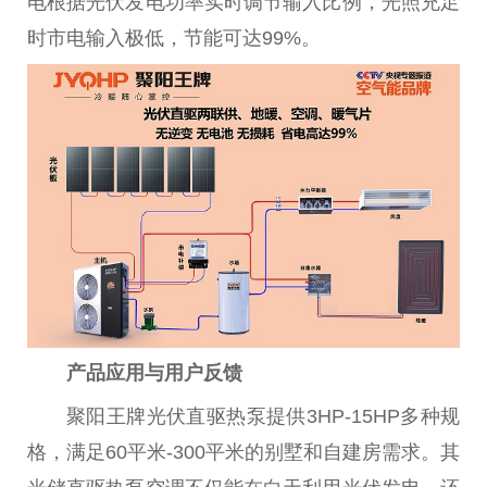
电根据光伏发电功率实时调节输入比例，光照充足
时市电输入极低，节能可达99%。
产品应用与用户反馈
聚阳王牌光伏直驱热泵提供3HP-15HP多种规
格，满足60平米-300平米的别墅和自建房需求。其