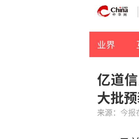
业界
亿道信
大批预
来源：
今报