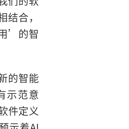
我们的软
相结合，
用’的智
新的智能
有示范意
“软件定义
示着AI