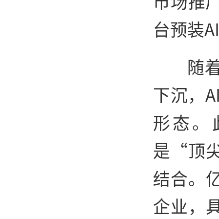
市场推
台预装AI
随
下沉，A
形态。
是“顶
结合。
企业，