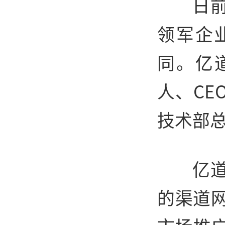
日
领军企
同。亿
人、C
技术部
亿
的渠道网