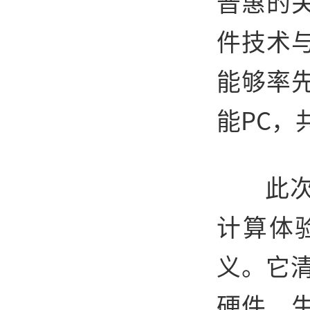
普惠的
件技术
能够率
能PC，
此
计算体
义。它清
硬件、