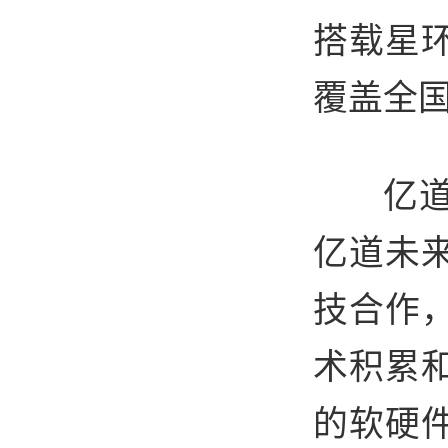
搭载星环
覆盖全
亿
亿道未
技合作
术积累
的软硬