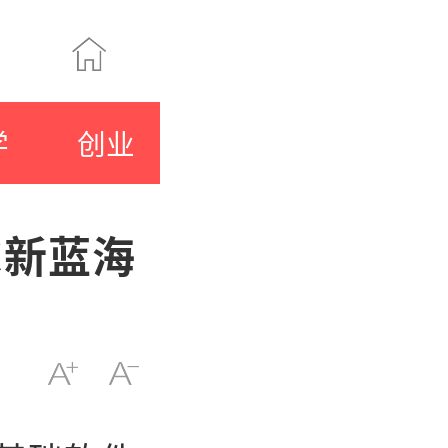
学
创业
C新蓝海