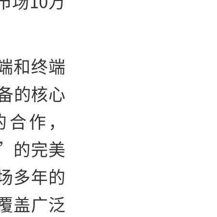
场10万
端和终端
设备的核心
的合作，
”的完美
场多年的
覆盖广泛