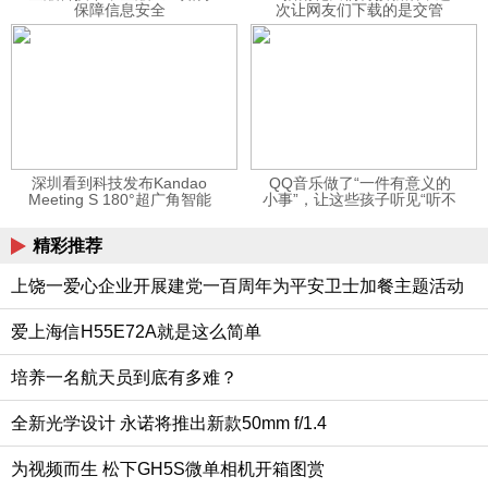
保障信息安全
次让网友们下载的是交管
12123APP
深圳看到科技发布Kandao
QQ音乐做了“一件有意义的
Meeting S 180°超广角智能
小事”，让这些孩子听见“听不
视频会议机
见”的音乐
精彩推荐
上饶一爱心企业开展建党一百周年为平安卫士加餐主题活动
爱上海信H55E72A就是这么简单
培养一名航天员到底有多难？
全新光学设计 永诺将推出新款50mm f/1.4
为视频而生 松下GH5S微单相机开箱图赏