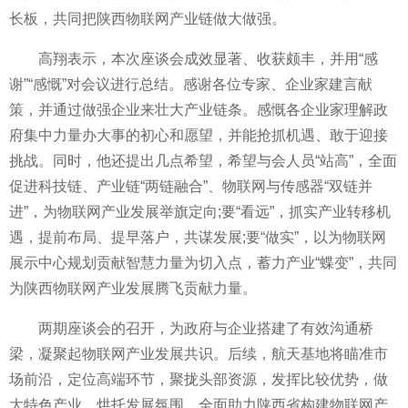
长板，共同把陕西物联网产业链做大做强。
高翔表示，本次座谈会成效显著、收获颇丰，并用“感
谢”“感慨”对会议进行总结。感谢各位专家、企业家建言献
策，并通过做强企业来壮大产业链条。感慨各企业家理解政
府集中力量办大事的初心和愿望，并能抢抓机遇、敢于迎接
挑战。同时，他还提出几点希望，希望与会人员“站高”，全面
促进科技链、产业链“两链融合”、物联网与传感器“双链并
进”，为物联网产业发展举旗定向;要“看远”，抓实产业转移机
遇，提前布局、提早落户，共谋发展;要“做实”，以为物联网
展示中心规划贡献智慧力量为切入点，蓄力产业“蝶变”，共同
为陕西物联网产业发展腾飞贡献力量。
两期座谈会的召开，为政府与企业搭建了有效沟通桥
梁，凝聚起物联网产业发展共识。后续，航天基地将瞄准市
场前沿，定位高端环节，聚拢头部资源，发挥比较优势，做
大特色产业，烘托发展氛围，全面助力陕西省构建物联网产