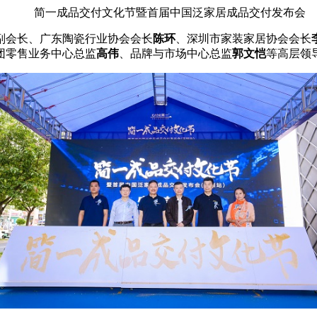
简一成品交付文化节暨首届
中国
泛家居成品交付发布会
副会长、广东陶瓷行业协会会长
陈环
、深圳市家装家居协会会长
团零售业务中心
总
监
高伟
、品牌与市场中心
总
监
郭文恺
等
高层
领