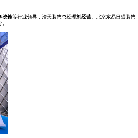
李晓锋
等行业
领导
，浩天装饰
总
经理
刘经营
、北京东易日盛装饰
导
。