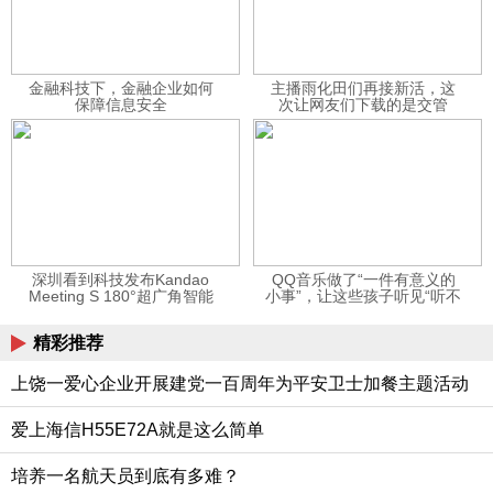
金融科技下，金融企业如何
主播雨化田们再接新活，这
保障信息安全
次让网友们下载的是交管
12123APP
深圳看到科技发布Kandao
QQ音乐做了“一件有意义的
Meeting S 180°超广角智能
小事”，让这些孩子听见“听不
视频会议机
见”的音乐
精彩推荐
上饶一爱心企业开展建党一百周年为平安卫士加餐主题活动
爱上海信H55E72A就是这么简单
培养一名航天员到底有多难？