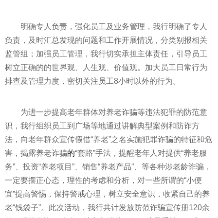
明确专人负责，强化员工及业务管理，我行明确了专人
负责，及时汇总发现的问题和工作开展情况，分类别报相关
监管组；加强员工管理，我行切实承担主体责任，引导员工
树立正确的的世界观、人生观、价值观。加大员工日常行为
排查及管理力度，密切关注员工8小时以外的行为。
为进一步提高老年群体对养老
诈骗
等违法
犯罪
的防范意
识，我行组织员工到广场等地通过讲解典型案例和防诈方
法，向老年群众宣传假借“养老”之名实施
犯罪
诈骗
的特征和危
害，揭露养老
诈骗
的
“套路”手法，提醒老年人对提供“养老服
务”、
投资
“养老项目”、销售“养老产品”、等各种涉老龄
诈骗
，
一定要摆正心态，理
性
的考虑和分析，对一些所谓的“小便
宜”提高警惕，保持警戒心理，树立安全意识，收紧自己的养
老“钱袋子”。此次活动，我行共计发放防范
诈骗
宣传册120余