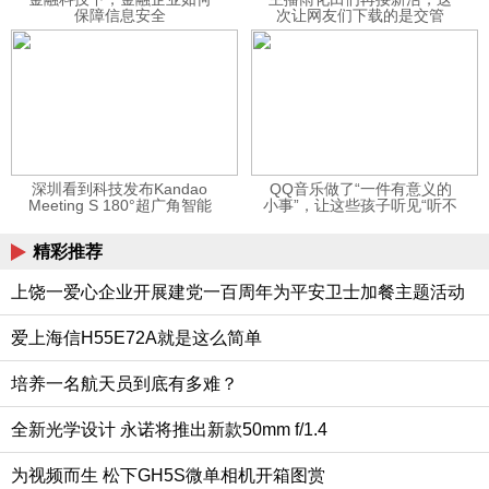
保障信息安全
次让网友们下载的是交管
12123APP
深圳看到科技发布Kandao
QQ音乐做了“一件有意义的
Meeting S 180°超广角智能
小事”，让这些孩子听见“听不
视频会议机
见”的音乐
精彩推荐
上饶一爱心企业开展建党一百周年为平安卫士加餐主题活动
爱上海信H55E72A就是这么简单
培养一名航天员到底有多难？
全新光学设计 永诺将推出新款50mm f/1.4
为视频而生 松下GH5S微单相机开箱图赏