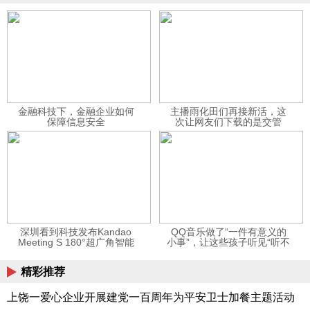
金融科技下，金融企业如何
主播雨化田们再接新活，这
保障信息安全
次让网友们下载的是交管
12123APP
深圳看到科技发布Kandao
QQ音乐做了“一件有意义的
Meeting S 180°超广角智能
小事”，让这些孩子听见“听不
视频会议机
见”的音乐
精彩推荐
上饶一爱心企业开展建党一百周年为平安卫士加餐主题活动