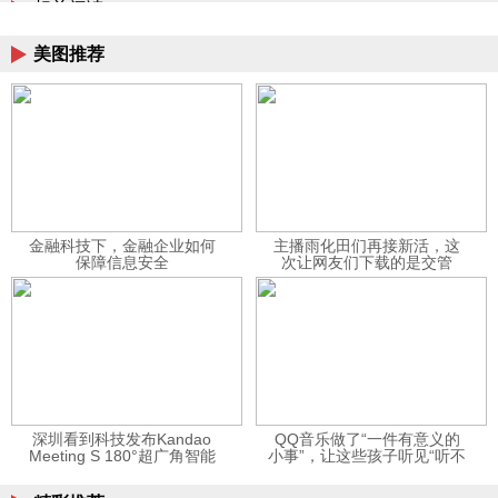
相关阅读
美图推荐
金融科技下，金融企业如何
主播雨化田们再接新活，这
保障信息安全
次让网友们下载的是交管
12123APP
深圳看到科技发布Kandao
QQ音乐做了“一件有意义的
Meeting S 180°超广角智能
小事”，让这些孩子听见“听不
视频会议机
见”的音乐