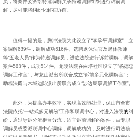
员，将案件委派给特邀调解员或特邀调解组织进行诉前调
解，尽可能将纠纷化解在诉前。
值得一提的是，腾冲法院为此设立了“李承
平
调解室”，立
案调解639件，调解成功616件。选聘退休法官及退休教师
等“五老人员”作为特邀调解员，进驻法院进行诉前调解，调解
案件563件，成功514件。龙陵法院在白塔社区设立了“杨德忠
调解工作室”，与龙山派出所联合成立“诉前多元化调解室”；
勐糯法庭与木城边防派出所联合成立“涉边民事调解工作室”。
此外，为提高办事效率，实现高效能处理，保山市全市
法院依托“一站式多元解纷”工作和联调中心，对进入法院
的
纠
纷，通过导诉分流柜台分流，适宜诉前调解的案件，由专职
调解员或委派联调中心调解，调解成功的，及时进行司法确