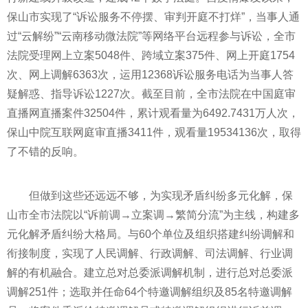
保山市实现了“诉讼服务不停摆、审判开庭不打烊”，当事人通
过“云解纷”“云南移动微法院”等网络
平
台远程参与诉讼，全市
法院受理网上立案5048件、跨域立案375件、网上开庭1754
次、网上调解6363次，运用12368诉讼服务电话为当事人答
疑解惑、指导诉讼1227次。截至目前，全市法院在中国庭审
直播网直播案件32504件，累计观看量为6492.7431万人次，
保山中院互联网庭审直播3411件，观看量19534136次，取得
了不错的反响。
但做到这些还远远不够，为实现矛盾纠纷多元化解，保
山市全市法院以“诉前调→立案调→繁简分流”为主线，构建多
元化解矛盾纠纷大格局。与60个单位及组织搭建纠纷调解和
衔接制度，实现了人民调解、行政调解、司法调解、行业调
解的有机融合。建立总对总委派调解机制，进行总对总委派
调解251件；选取并任命64个特邀调解组织及85名特邀调解