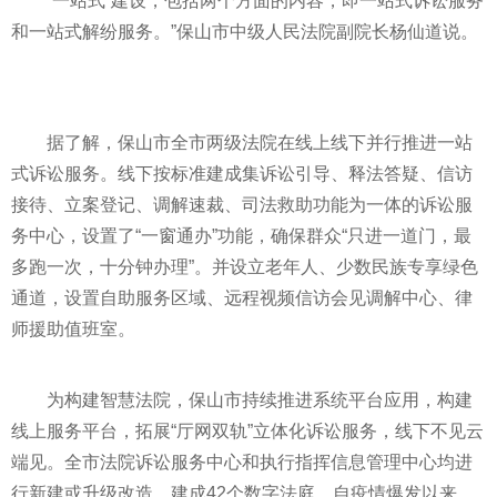
“一站式”建设，包括两个方面的内容，即一站式诉讼服务
和一站式解纷服务。”保山市中级人民法院副院长杨仙道说。
据了解，保山市全市两级法院在线上线下并行推进一站
式诉讼服务。线下按标准建成集诉讼引导、释法答疑、信访
接待、立案登记、调解速裁、司法救助功能为一体的诉讼服
务中心，设置了“一窗通办”功能，确保群众“只进一道门，最
多跑一次，十分钟办理”。并设立老年人、少数民族专享绿色
通道，设置自助服务区域、远程视频信访会见调解中心、律
师援助值班室。
为构建智慧法院，保山市持续推进系统
平
台应用，构建
线上服务
平
台，拓展“厅网双轨”立体化诉讼服务，线下不见云
端见。全市法院诉讼服务中心和执行指挥信息管理中心均进
行新建或升级改造，建成42个数字法庭。自
疫情
爆发以来，