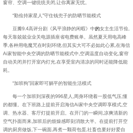
窗帘、空调一键统统关闭,让你离家无忧。
“勤俭持家星人”守住钱兜子的防晒节能模式
豆瓣9.4高评分剧《风平浪静的闲暇》中
的
女主生活节俭,
每天靠兢兢业业关电源插座省电费账单。虽然夏天用电高峰
季,各种用电魔咒在时刻环绕,但其实大可不必如此心累,在海信
Ai家智能中央空调的防晒节能模式中,空调温度自动变化,窗帘
自动关闭并打开室内灯光,在享受室内清凉的同时还能降低能
耗。
“加班狗”回家即可躺平的智能生活模式
每一个加班到深夜的996星人,周身环绕着一股低气压,懂
的都懂。在下班路上提前开启海信Ai家中央空调即享模式,空
调、热水器、客厅灯提前开启。在开门的一瞬间,凉爽清新的
空气扑面而来,加班后的烦燥感即刻消散大半。在提前打开空
调的厨房做饭,下一碗面,再煮一颗荷包蛋,社畜也要好好爱自