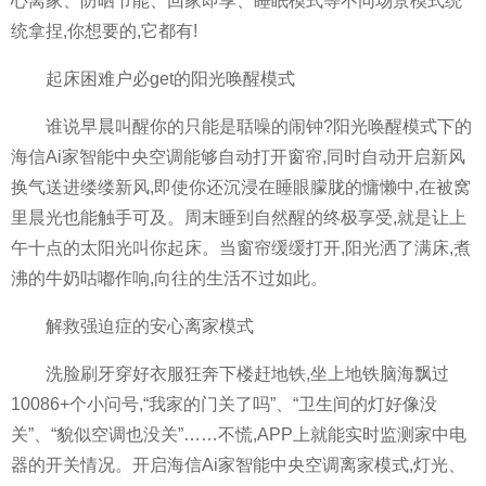
心离家、防晒节能、回家即享、睡眠模式等不同场景模式统
统拿捏,你想要的,它都有!
起床困难户必get的阳光唤醒模式
谁说早晨叫醒你的只能是聒噪的闹钟?阳光唤醒模式下的
海信Ai家智能中央空调能够自动打开窗帘,同时自动开启新风
换气送进缕缕新风,即使你还沉浸在睡眼朦胧的慵懒中,在被窝
里晨光也能触手可及。周末睡到自然醒的终极享受,就是让上
午十点的太阳光叫你起床。当窗帘缓缓打开,阳光洒了满床,煮
沸的牛奶咕嘟作响,向往的生活不过如此。
解救强迫症的安心离家模式
洗脸刷牙穿好衣服狂奔下楼赶地铁,坐上地铁脑海飘过
10086+个小问号,“我家的门关了吗”、“卫生间的灯好像没
关”、“貌似空调也没关”……不慌,APP上就能实时监测家中电
器的开关情况。开启海信Ai家智能中央空调离家模式,灯光、