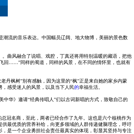
的是潮流的音乐表达。中国幅员辽阔、地大物博，美丽的景色数
》。曲风融合了说唱、戏腔，丁真还将用特别温暖的藏语，把他
飞回……”同样的蜀道，同样的风景，在不同的情怀里，也就有
吹老丹枫树”别有感触，因为这里的“枫”正是来自她的家乡内蒙
骋，感受迷人的风景，以及当下人民
的
幸福生活。
美中华》邀请“经典传唱人”们以古词新唱的方式，致敬自己的
动的总冠名商，至此，两者已经合作了九年。这也是六个核桃作为
提供最优质的营养补给，向更多领域的人群传递健脑理念，呼吁
影，是一个企业勇担社会责任最真实的体现，彰显其坚持与专注