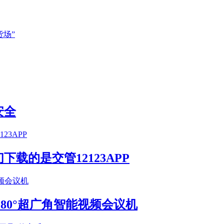
场”
安全
载的是交管12123APP
S 180°超广角智能视频会议机