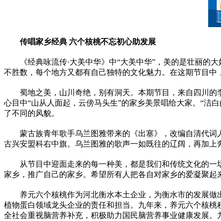
传唱家乡经典 六个核桃
不忘初
心
助发展
《经典咏流传·大美中华》中“大美中华”，美的是壮丽的
不胜数，每个地方又都有自己独特的文化魅力。在这期节目中，
蜀地之美，山川奇绝，别有洞天。本期节目，来自四川的
心目中“山从人面起，云傍马头生”的家乡美景唱给大家。“洁
了不同的风貌。
蒙古族青年歌手乌兰图雅带来的《出塞》，改编自清代词
古兴安盟科右中旗。乌兰图雅的歌声一如既往的辽阔，再加上
从节目中迎面走来的每一种美，都是我们和传统文化的一场
家乡，推广自己的家乡。希望所有人把各自对家乡的爱凝聚起来
养元六个核桃作为河北衡水本土企业，为衡水市的发展做出
植物蛋白领域龙头企业的责任和担当。九年来，养元六个核桃
全社会重视脑营养补充，积极助力国民脑营养事业健康发展。