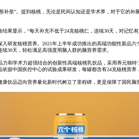
以形补形”。提到核桃，无论是民间认知还是学术界，对于它的
验结果显示，“每天补充不低于24克核桃仁，连续30天，对记忆
入研发核桃营养。2021年上半年成功推出的高端功能
性
新品六
连续30天，轻松满足高强度用脑人群的脑营养需求。
产品力和学术力超强结合的创新
性
高端核桃乳饮品，采用养元独特
依据中国疾控中心的试验成果研发，每罐都含有24克核桃营养
国健康饮品迈向营养量化
新时代
树立了里程碑，更是保障了国民脑