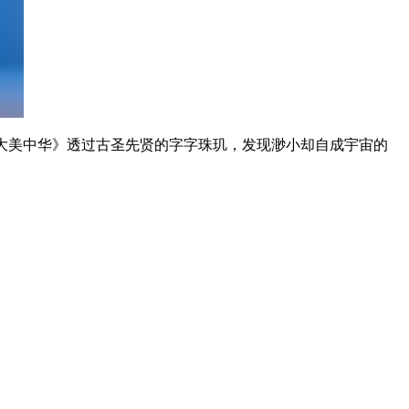
·大美中华》透过古圣先贤的字字珠玑，发现渺小却自成宇宙的