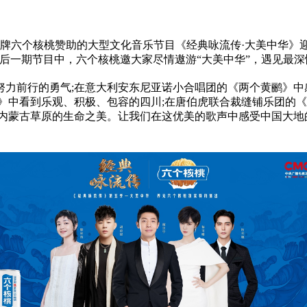
品牌六个核桃赞助的大型文化音乐节目《经典咏流传·大美中华》
后一期节目中，六个核桃邀大家尽情遨游“大美中华”，遇见最深
努力前行的勇气;在意大利安东尼亚诺小合唱团的《两个黄鹂》中
》中看到乐观、积极、包容的四川;在唐伯虎联合裁缝铺乐团的《
受内蒙古草原的生命之美。让我们在这优美的歌声中感受中国大地