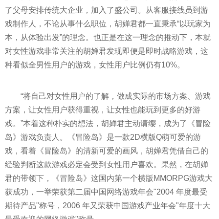
了父母安排传统大企业，加入了盛公司。从客服接线员到游
戏制作人，不论从事什么职位，胡婵君都一直秉承“以玩家为
本，从体验出发”的理念。也正是在这一理念的推动下，本就
对女
性
游戏非常关注的胡婵君发现即便是即时战略游戏，这
种看似全男
性
用户的游戏，女
性
用户比例仍有10%。
“将自己对女
性
用户的了解，做成实际的市场方案、游戏
方案，让女
性
用户获得重视，让女
性
也能玩到更多的好游
戏。”本着这种朴实的想法，胡婵君主动请缨，成为了《冒险
岛》游戏负责人。《冒险岛》是一款2D横版Q萌可爱的游
戏，看着《冒险岛》的清新可爱的画风，胡婵君凭借自己的
经验判断这款游戏必定会受到女
性
用户喜欢。果然，在胡婵
君的带领下，《冒险岛》这国内第一个横版MMORPG游戏大
获成功，一举荣获第二届中国网络游戏年会"2004 年度最受
期待产品"称号，2006 年又荣获中国游戏产业年会"年度十大