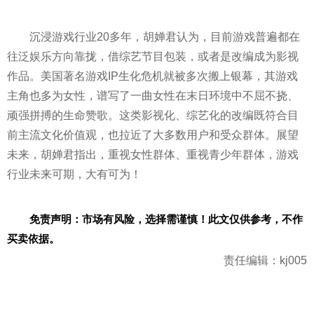
沉浸游戏行业20多年，胡婵君认为，目前游戏普遍都在
往泛娱乐方向靠拢，借综艺节目包装，或者是改编成为影视
作品。美国著名游戏IP生化
危机
就被多次搬上银幕，其游戏
主角也多为女
性
，谱写了一曲女
性
在末日环境中不屈不挠、
顽强拼搏的生命赞歌。这类影视化、综艺化的改编既符合目
前主流文化价值观，也拉
近
了大多数用户和受众群体。展望
未来，胡婵君指出，重视女
性
群体、重视青少年群体，游戏
行业未来可期，大有可为！
免责声明：市场有风险，选择需谨慎！此文仅供参考，不作
买卖依据。
责任编辑：kj005