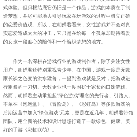
式体验。但归根结底它仍旧是一个作品，游戏的本质在于制
造梦想，并尽可能地去引导玩家在玩游戏的过程中树立正确
的恋爱价值观。所以，在胡婵君看来，女
性
游戏并不会对真
实恋爱造成太大的冲击，它只是在给每一个孤单却期待着爱
的女孩一段贴心的陪伴和一个编织梦想的地方。
作为一名深耕在游戏行业的游戏制作者，除了关注女
性
用户，胡婵君还特别重视青少年。在中国，游戏一度是无数
家长谈之色变的洪水猛兽，一提到游戏就是反对，把游戏进
行粗暴的一刀切。无数企业也一度困扰于家长的口诛笔伐。
然而，胡婵君主动承担起“绿色游戏”理念的先行者、引路人。
不单在《泡泡堂》、《冒险岛》、《彩虹岛》等多款游戏的
后期运营中加入“绿色游戏”元素，更是在
近
几年，胡婵君带领
团队，用全新的技术和设计思想打造了一款绿色、健康、美
好的手游《彩虹联萌》。