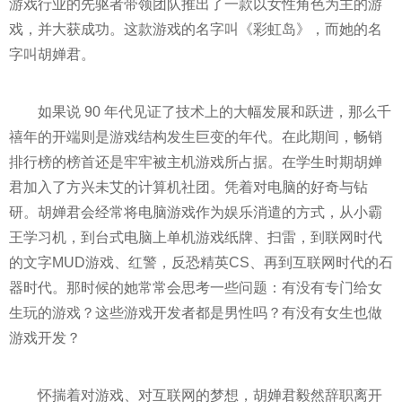
游戏行业的先驱者带领团队推出了一款以女
性
角色为主的游
戏，并大获成功。这款游戏的名字叫《彩虹岛》，而她的名
字叫胡婵君。
如果说 90 年代见证了技术上的大幅发展和跃进，那么千
禧年的开端则是游戏结构发生巨变的年代。在此期间，畅销
排行榜的榜首还是牢牢被主机游戏所占据。在学生时期胡婵
君加入了方兴未艾的计算机社团。凭着对电脑的好奇与钻
研。胡婵君会经常将电脑游戏作为娱乐消遣的方式，从小霸
王学
习
机，到台式电脑上单机游戏纸牌、扫雷，到联网时代
的文字MUD游戏、红警，反恐精英CS、再到互联网时代的石
器时代。那时候的她常常会思考一些问题：有没有专门给女
生玩的游戏？这些游戏开发者都是男
性
吗？有没有女生也做
游戏开发？
怀揣着对游戏、对互联网的梦想，胡婵君毅然辞职离开