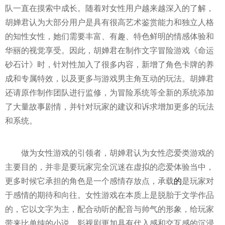
队一直在摸索中成长。随着对女
性
用户越来越深入的了解，
胡婵君认为大部分用户是具有很高艺术鉴赏能力和
独立
人格
的知
性
女
性
，她们需要丰富、有趣、特色鲜明的情感体验和
华丽的视觉享受。因此，胡婵君在制作文字冒险游戏《命运
砂石计》时，针对
性
加入了很多内容，新增了角色卡牌的养
成和专属特效，以及更多与游戏男主角互动的玩法。胡婵君
还请原作制作团队进行监修，为冒险系统等全新的系统添加
了大量故事剧情，并针对玩家的建议和诉求增加更多的玩法
和系统。
做为女
性
游戏的引领者，胡婵君认为女
性
恋爱类游戏的
主要目的，并非是要玩家完全沉迷在虚拟的恋爱体验当中，
更多时候它承担的角色是一个感情存放点，承载
的
是玩家对
于感情的期待和向往。女
性
游戏在本质上是脱胎于文学作品
的，它以文字为主，配合动听的配音与帅气的形象，给玩家
带来比单纯的小说、影视剧更加具有代入感和交互感的沉浸