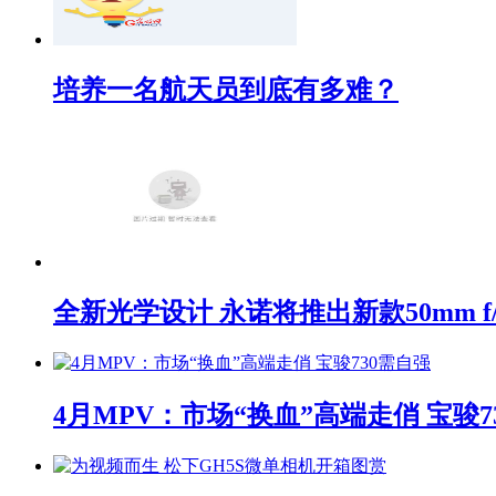
培养一名航天员到底有多难？
全新光学设计 永诺将推出新款50mm f/1
4月MPV：市场“换血”高端走俏 宝骏7