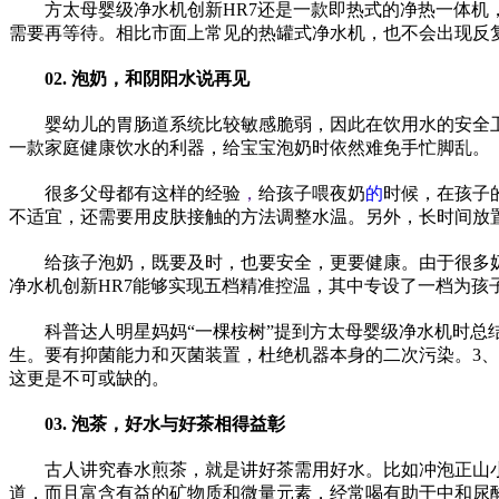
方太母婴级净水机创新HR7还是一款即热式的净热一体
需要再等待。相比市面上常见的热罐式净水机，也不会出现反
02. 泡奶，和阴阳水说再见
婴幼儿的胃肠道系统比较敏感脆弱，因此在饮用水的安全
一款家庭健康饮水的利器，给宝宝泡奶时依然难免手忙脚乱。
很多父母都有这样的经验
，
给孩子喂夜奶
的
时候，在孩子
不适宜，还需要用皮肤接触的方法调整水温。另外，长时间放
给孩子泡奶，既要及时，也要安全，更要健康。由于很多奶
净水机创新HR7能够实现五档精准控温，其中专设了一档为孩子
科普达人明星妈妈“一棵桉树”提到方太母婴级净水机时总
生。要有抑菌能力和灭菌装置，杜绝机器本身的二次污染。3
这更是不可或缺的。
0
3. 泡茶，好水与好茶相得益彰
古人讲究春水煎茶，就是讲好茶需用好水。比如冲泡正山
道，而且富含有益的矿物质和微量元素，经常喝有助于中和尿