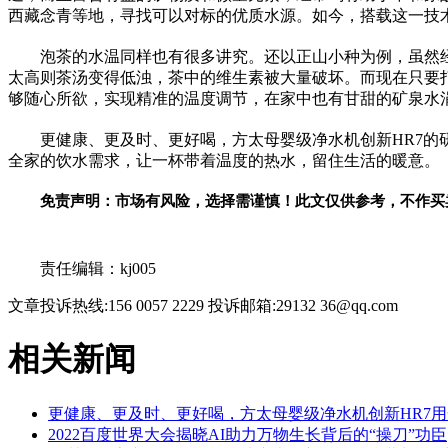
西藏念青等地，寻找可以对标的优质水源。如今，搭载这一技
泡茶的水温同样也有很多讲究。还以正山小种为例，虽然
太高则茶汤变得低浊，茶中的维生素被大量破坏。而现在只要打开
够随心所欲，实现精准的温度调节，在家中也有甘甜的矿泉水
更健康、更及时、更好喝，方太母婴级净水机创新HR7
全家的饮水需求，让一杯带着温度的热水，留住生活的暖意。
免责声明：市场有风险，选择需谨慎！此文仅供参考，不作买
关键词：
责任编辑：kj005
文章投诉热线:156 0057 2229 投诉邮箱:29132 36@qq.com
相关新闻
更健康、更及时、更好喝，方太母婴级净水机创新HR7
2022百度世界大会揭晓AI助力万物生长背后的“操刀”功臣