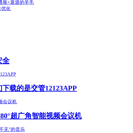
通胀+衰退的羊毛
本优化
安全
载的是交管12123APP
S 180°超广角智能视频会议机