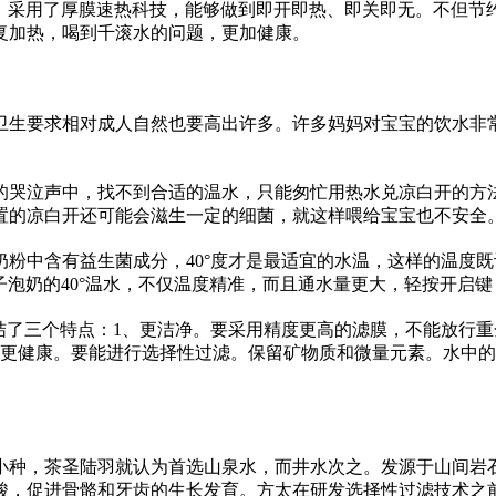
机，采用了厚膜速热科技，能够做到即开即热、即关即无。不但节
复加热，喝到千滚水的问题，更加健康。
卫生要求相对成人自然也要高出许多。许多妈妈对宝宝的饮水非
的哭泣声中，找不到合适的温水，只能匆忙用热水兑凉白开的方
置的凉白开还可能会滋生一定的细菌，就这样喂给宝宝也不安全
粉中含有益生菌成分，40°度才是最适宜的水温，这样的温度
泡奶的40°温水，不仅温度精准，而且通水量更大，轻按开启键，
结了三个特点：1、更洁净。要采用精度更高的滤膜，不能放行
、更健康。要能进行选择
性
过滤。保留矿物质和微量元素。水中的
小种，茶圣陆羽就认为首选山泉水，而井水次之。发源于山间岩
酸，促进骨骼和牙齿的生长发育。方太在研发选择
性
过滤技术之