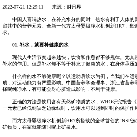
2022-07-21 12:29:11 来源：财讯界
中国人喜喝热水，在补充水分的同时，热水有利于人体的
留其中的营养元素。全新一代方太母婴级净水机创新HR7，集
求。
01
.
补水，就要补健康的水
现代人生活节奏越来越快，饮食和作息都不够规律。尤其
补水的作用。但是补水却不等于补充了健康的水，在身体承压
什么样的水不够健康呢？以运动后饮水为例，当我们在运动
质，对运动能力有严重影响。中国营养学会理事、浙江省营养
择喝纯净水，有可能会对心脏造成影响，不利于健康。
正确的方法是饮用含有天然矿物质的水，WHO研究报告
一元素已经低到缺乏边缘线时，饮用水可以起到即时的保护作
而方太母婴级净水机创新HR7所搭载的全球首创的“NSP选
矿物质，在家就能随时喝上矿泉水。