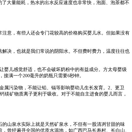
约了大量能耗，热水的出水反应速度也非常快，泡面、泡茶都不
常注意，有些人还会专门花较高的价格购买婴儿水。但如果没有
法解决，也就是我们常说的阴阳水。不但费时费力，温度往往也
。
既让婴儿感觉舒适，也不会破坏奶粉中的有益成分。方太母婴级
接满一个200毫升的奶瓶只需要6秒钟。
重金属污染物，不能让铅、镉等影响婴幼儿生长发育。2、更卫
钙镁矿物质离子更利于吸收。对于不能自主进食的婴儿而言，
石的山泉水实际上就是天然矿泉水，不但有一股清冽甘甜的味
前，曾经遍寻全国的优质水源地，如广西巴马长寿村、长白山、