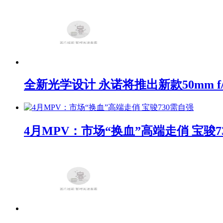
全新光学设计 永诺将推出新款50mm f/1
4月MPV：市场“换血”高端走俏 宝骏7