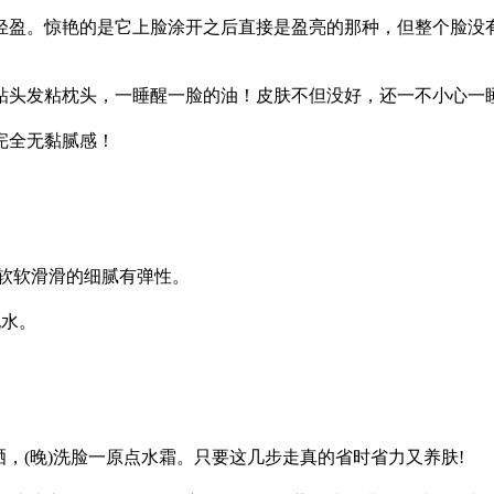
轻盈。惊艳的是它上脸涂开之后直接是盈亮的那种，但整个脸没
粘头发粘枕头，一睡醒一脸的油！皮肤不但没好，还一不小心一
完全无黏腻感！
软软滑滑的细腻有弹
性
。
饱水。
晒，(晚)洗脸一原点水霜。只要这几步走真的省时省力又养肤!