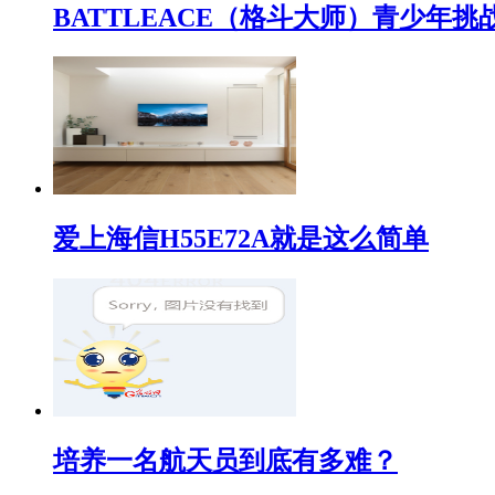
BATTLEACE（格斗大师）青少
爱上海信H55E72A就是这么简单
培养一名航天员到底有多难？