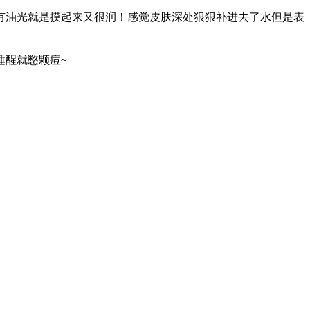
有油光就是摸起来又很润！感觉皮肤深处狠狠补进去了水但是表
睡醒就憋颗痘~