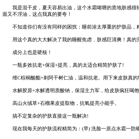
我是混干皮，夏天容易出油，这个水霜啫喱的质地肤感很
面又不浮油，这点我真的要夸！
不知道你们有没有同样的困扰：睡前涂太厚重的护肤品，
用这个真的
大大
解决了我的睡醒焦虑
，
肤感巨清爽！真的
成分上也是硬核！
一瓶多效抗老+保湿+提亮，真的太适合精简护肤了!
维C棕榈酸酯+刺阿干树仁油，温和抗老。用下来皮肤真的
水解胶原+水解透明质酸钠，保湿主力军，给皮肤疯狂喝
高山火绒草+石榴果皮提取物，抗氧提亮小能手。
搞不定复杂的护肤直接这一瓶解决!
现在我每天的护肤流程精简为：(早) 洗脸一原点水霜一防