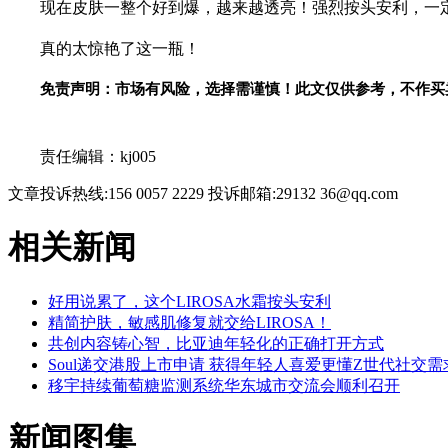
现在皮肤一整个好到爆，越来越透亮！强烈按头安利，一定
真的太惊艳了这一瓶！
免责声明：市场有风险，选择需谨慎！此文仅供参考，不作买
关键词：
责任编辑：kj005
文章投诉热线:156 0057 2229 投诉邮箱:29132 36@qq.com
相关新闻
好用说累了，这个LIROSA水霜按头安利
精简护肤，敏感肌修复就交给LIROSA！
共创内容铸心智，比亚迪年轻化的正确打开方式
Soul递交港股上市申请 获得年轻人喜爱更懂Z世代社交需
移宇持续葡萄糖监测系统华东城市交流会顺利召开
新闻图集