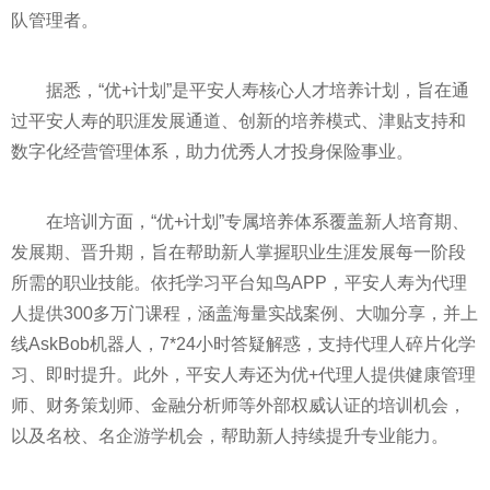
队管理者。
据悉，“优+计划”是
平
安人寿核心人才培养计划，旨在通
过
平
安人寿的职涯发展通道、创新的培养模式、津贴支持和
数字化经营管理体系，助力优秀人才投身保险事业。
在培训方面，“优+计划”专属培养体系覆盖新人培育期、
发展期、晋升期，旨在帮助新人掌握职业生涯发展每一阶段
所需的职业技能。依托学
习
平
台知鸟APP，
平
安人寿为代理
人提供300多万门课程，涵盖海量实战案例、大咖分享，并上
线AskBob机器人，7*24小时答疑解惑，支持代理人碎片化学
习
、即时提升。此外，
平
安人寿还为优+代理人提供健康管理
师、财务策划师、
金融
分析师等外部权威认证的培训机会，
以及名校、名企游学机会，帮助新人持续提升专业能力。