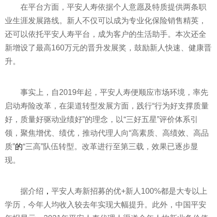
在
平
台方面，
平
安人寿依据个人意愿及特质提供两条职
业生涯发展路线。新人不仅可以成为专业化保险销售精英，
还可以依托
平
安人寿
平
台，成为客户的生活助手。本次还全
新增设了最高160万元的晋升发展奖，鼓励新人快速、健康晋
升。
事实上，自2019年起，
平
安人寿便顺应市场环境，率先
启动寿险改革，在渠道转型发展方面，践行“行为好支撑质量
好，质量好驱动业绩好”的理念，以“三好五星”评价体系引
领，聚焦增优、绩优，推动代理人向“高素质、高绩效、高品
质”
的
“三高”队伍转型。改革进行至第三载，效果已逐步显
现。
据介绍
，
平
安人寿新招募的优+新人100%都是大专以上
学历，今年人均收入较去年实现大幅提升。此外，中国
平
安