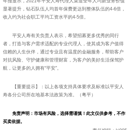
年报显示，2021年
平
安人寿代理人渠道全年人均新业务价值
显著提升，钻石队伍人均首年保费更达到整体队伍的4-6倍，
收入约为社会职工
平
均工资水
平
的4-5倍。
平
安人寿有关负责人表示，希望招募更多优秀的同行
者，打造与客户需求适配的专业代理人，使其成为客户值得
信赖的人生伙伴，通过专业且有温度的
金融
服务，帮助客户
对抗风险、守护健康和管
理财
富，为客户的美好生活保驾护
航，让更多的人拥有“
平
安”。
【重要提示】：以上各项支持具体要求及标准以
平
安人
寿各分公司所在地基本法政策为准。（粤
平
）
免责声明：市场有风险，选择需谨慎！此文仅供参考，不作
买卖依据。