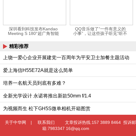
深圳看到科技发布Kandao
QQ音乐做了“一件有意义的
Meeting S 180°超广角智能
小事”，让这些孩子听见“听不
视频会议机
见”的音乐
精彩推荐
上饶一爱心企业开展建党一百周年为平安卫士加餐主题活动
爱上海信H55E72A就是这么简单
培养一名航天员到底有多难？
全新光学设计 永诺将推出新款50mm f/1.4
为视频而生 松下GH5S微单相机开箱图赏
关于中华网
|
联系我们
文章投诉热线:157 3889 8464 投诉邮
箱:7983347 16@qq.com