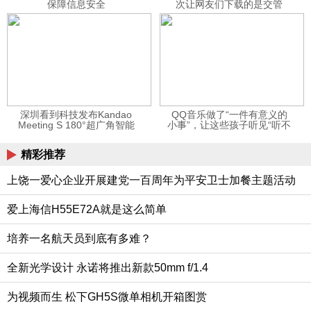
保障信息安全
次让网友们下载的是交管
12123APP
深圳看到科技发布Kandao
QQ音乐做了“一件有意义的
Meeting S 180°超广角智能
小事”，让这些孩子听见“听不
视频会议机
见”的音乐
精彩推荐
上饶一爱心企业开展建党一百周年为平安卫士加餐主题活动
爱上海信H55E72A就是这么简单
培养一名航天员到底有多难？
全新光学设计 永诺将推出新款50mm f/1.4
为视频而生 松下GH5S微单相机开箱图赏