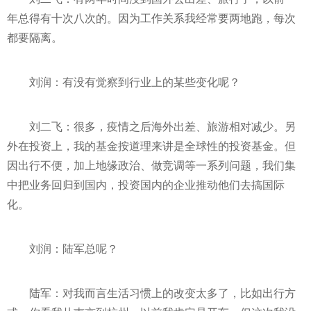
年总得有十次八次的。因为工作关系我经常要两地跑，每次
都要隔离。
刘润：有没有觉察到行业上的某些变化呢？
刘二飞：很多，
疫情
之后海外出差、旅游相对减少。另
外在
投资
上，我的
基金
按道理来讲是全球
性
的
投资
基金
。但
因出行不便，加上地缘政治、做竞调等一系列问题，我们集
中把业务回归到国内，
投资
国内的企业推动他们去搞国际
化。
刘润：陆军总呢？
陆军：对我而言生活
习
惯上的改变太多了，比如出行方