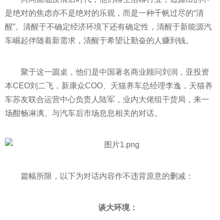
是绝对的焦虑亦不是绝对的乐观，而是一种千帆过尽的“清
醒”。清醒于不确定经济环境下还有确定
性
，清醒于新能源汽
车崛起伴随着新需求，清醒于希望让勤奋的人
赚到钱
。
聚于这一圆桌，他们是中国著名商业顾问刘润，亚
投资
本CEO刘二飞，新康众COO、天猫养车总经理李逸，天猫养
车苏友联合运营中心负责人陆军，业内大佬组干货局，来一
场酣畅淋漓、与汽车后市场息息相关的对话。
篇幅所限，以下为对话内容作不违背原意的删减：
谈大环境：