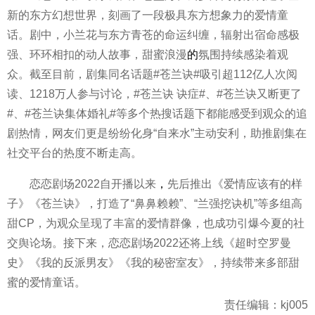
新的东方幻想世界，刻画了一段极具东方想象力的爱情童
话。剧中，小兰花与东方青苍的命运纠缠，辐射出宿命感极
强、环环相扣的动人故事，甜蜜浪漫
的
氛围持续感染着观
众。截至目前，剧集同名话题#苍兰诀#吸引超112亿人次阅
读、1218万人参与讨论，#苍兰诀 诀症#、#苍兰诀又断更了
#、#苍兰诀集体婚礼#等多个热搜话题下都能感受到观众的追
剧热情，网友们更是纷纷化身“自来水”主动安利，助推剧集在
社交平台的热度不断走高。
恋恋剧场2022自开播以来
，
先后推出《爱情应该有的样
子》《苍兰诀》，打造了“鼻鼻赖赖”、“兰强挖诀机”等多组高
甜CP，为观众呈现了丰富的爱情群像，也成功引爆今夏的社
交舆论场。接下来，恋恋剧场2022还将上线《超时空罗曼
史》《我的反派男友》《我的秘密室友》，持续带来多部甜
蜜的爱情童话。
责任编辑：kj005