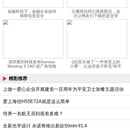
金融科技下，金融企业如何
主播雨化田们再接新活，这
保障信息安全
次让网友们下载的是交管
12123APP
深圳看到科技发布Kandao
QQ音乐做了“一件有意义的
Meeting S 180°超广角智能
小事”，让这些孩子听见“听不
视频会议机
见”的音乐
精彩推荐
上饶一爱心企业开展建党一百周年为平安卫士加餐主题活动
爱上海信H55E72A就是这么简单
培养一名航天员到底有多难？
全新光学设计 永诺将推出新款50mm f/1.4