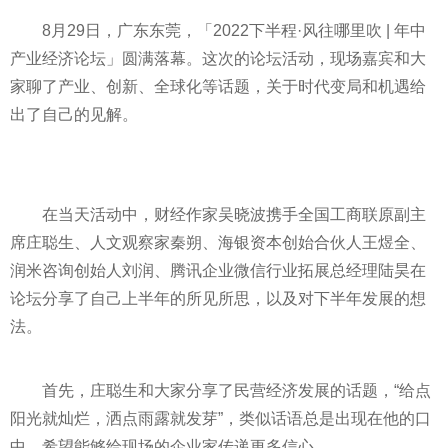
8月29日，广东东莞，「2022下半程·风往哪里吹 | 年中
产业经济论坛」圆满落幕。这次的论坛活动，现场嘉宾和大
家聊了产业、创新、全球化等话题，关于时代变局和机遇给
出了自己的见解。
在当天活动中，财经作家吴晓波携手全国工商联原副
主
席
庄聪生、人文观察家秦朔、海银资本创始合伙人王煜全、
润米咨询创始人刘润、腾讯企业
微信
行业拓展总经理陆昊在
论坛分享了自己上半年的所见所思，以及对下半年发展的想
法。
首先，庄聪生和大家分享了民营经济发展的话题，“给点
阳光就灿烂，洒点雨露就发芽”，类似话语总是出现在他的口
中，希望能够给现场的企业家传递更多信心。