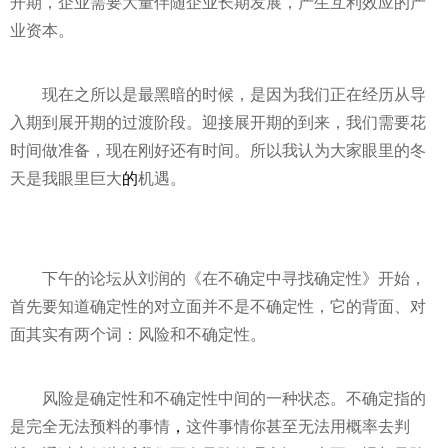
开期，企业需要大量伴随企业长期发展，产生互利效应的产
业资本。
现在之所以是最黑暗的时候，是因为我们正在经历从导
入期到展开期的过渡阶段。迎接展开期的到来，我们需要花
时间做准备，现在刚好还有时间。所以我认为大家眼里的冬
天是我眼里巨大
的
机遇。
下午的论坛从刘润的《在不确定中寻找确定
性
》开始，
首先要知道确定
性
的对立面并不是不确定
性
，它的背面、对
面其实有两个词：风险和不确定
性
。
风险是确定
性
和不确定
性
中间的一种状态。不确定指的
是完全无法预料的事情
，
这件事情你甚至无法用概率去判